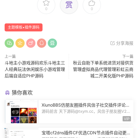
赏
0
0
主题模板▪插件源码
分享海报
上一篇
下一篇
斗地主小游戏源码欢乐斗地主三
秋云自助下单系统进货对接供货
人经典玩法休闲娱乐小游戏管理
管理虚拟商品代理管理彩虹云商
后端自适应PHP源码
城二开美化版PHP源码
猜你喜欢
XiunoBBS仿朋友圈插件风信子社交插件评论回
复点赞互动自适应源码修罗论坛fxz_friends
源码前言 天下源码@txym.cc，风信子朋友圈V2.0
插件xiuno论坛，大小5.31M，1个压缩...
VIP
宝塔cf2dns插件CF优选CDN节点插件自动更新