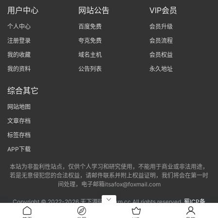
用户中心
网站公告
VIP会员
个人中心
百度免费
会员升级
注册登录
夸克免费
会员流程
我的收藏
域名主机
会员权益
我的资料
公告列表
永久地址
综合其它
网站地图
文章存档
标签存档
APP下载
本站为非盈利性站点，仅供个人学习和研究使用，不能用于商业或非法用途，
若是无意侵犯您的合法权益，请邮件联系并附上权益证明，我们将会在第一时
间处理，电子邮箱itsafox@foxmail.com
Copyright © 2022-
2026 天下源码网txym.cc All rights reserved.
蜀ICP备
2022013802号-6
|
蜀ICP备2022013802号-3