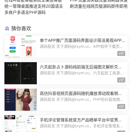
统一管理桌面推送支持20国语言
刷流量在线网页版源码即传即用
多商户多语言PHP源码
猜你喜欢
单个APP推广页面源码界面设计简洁美观APP
应用下载页面自带后台管理PHP源码
源码前言 天下源码@txym.cc，APP软件下载页
App应用推广页面，app下载推广引流源码...
VIP
六爻起卦占卜源码纯前端无后端图文解析爻位
图解指定卦式自动排盘自适应Node源码
源码前言 天下源码@txym.cc，六爻起卦工具源
码，大小32.1K，1个压缩文件，解压以...
VIP
高仿抖音视频页面源码随机播放滑动观看侧栏
切换美女小姐姐才艺表演自适应PHP源码
源码前言 天下源码@txym.cc，PHP仿抖音视频播
放自适应页面，可二开为随机美女小姐...
VIP
手机评论管理系统官方产品晒单平台中奖秀晒
图秀体验秀互动秀买家在线评论晒单源码
源码前言 天下源码@txym.cc，手机评论管理系统
中奖秀晒图秀源码，自带文档README....