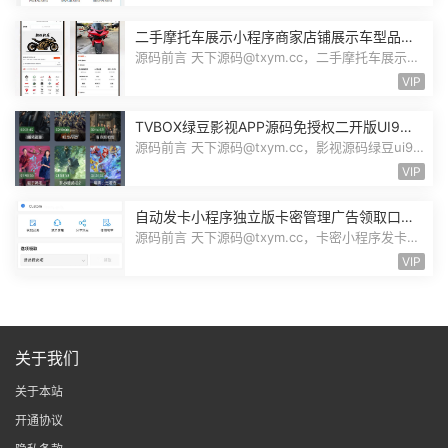
二手摩托车展示小程序商家店铺展示车型品牌
管理摩托车信息发布用户交互联系源码
源码前言 天下源码@txym.cc，二手摩托车展示小
程序源码，自带详细的安装说明，大...
VIP
TVBOX绿豆影视APP源码免授权二开版UI9影
视排行榜TV端手机端完整版源码追剧影视
源码前言 天下源码@txym.cc，影视源码绿豆ui9
二开版3.1.0，自带简单的安装说明，...
VIP
自动发卡小程序独立版卡密管理广告领取口令
领取裂变扩展流量主小程序Custom
源码前言 天下源码@txym.cc，卡密小程序发卡小
程序，口令小程序多功能小程序，自...
VIP
关于我们
关于本站
开通协议