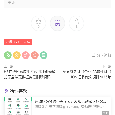
出处。
赏
0
1
小程序▪APP源码
分享海报
上一篇
下一篇
H5在线刷题应用平台四种刷题模
苹果签名证书企业IPA软件证书
式无后端无数据库爱刷题源码
IOS证书有效期到2026年
猜你喜欢
运动场馆预约小程序云开发版运动常识场馆动
态羽毛球健身房乒乓球预约管理预约凭证源码
源码前言 天下源码@txym.cc，运动场馆预约小程
序，自带详细的安装使用手册，大小1...
VIP