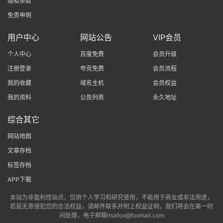
隐私条款
免责申明
用户中心
网站公告
VIP会员
个人中心
百度免费
会员升级
注册登录
夸克免费
会员流程
我的收藏
域名主机
会员权益
我的资料
公告列表
永久地址
综合其它
网站地图
文章存档
标签存档
APP下载
本站为非盈利性站点，仅供个人学习和研究使用，不能用于商业或非法用途，
若是无意侵犯您的合法权益，请邮件联系并附上权益证明，我们将会在第一时
间处理，电子邮箱itsafox@foxmail.com