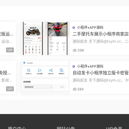
小程序▪APP源码
发版运
二手摩托车展示小程序商家店
身房乒
展示车型品牌管理摩托车信息
c，运动场
源码前言 天下源码@txym.cc，
码
布用户交互联系源码
装使用手
托车展示小程序源码，自带详细的
VIP
398
说明，大...
小程序▪APP源码
码免授权
自动发卡小程序独立版卡密管
端手机
广告领取口令领取裂变扩展流
c，影视源
源码前言 天下源码@txym.cc，
主小程序Custom
简单的安
程序发卡小程序，口令小程序多功
VIP
584
程序，自...
用户中心
网站公告
VIP会员