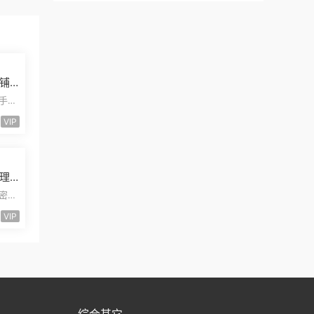
铺
发
二手摩
安装
VIP
理
量
卡密小
能小
VIP
综合其它