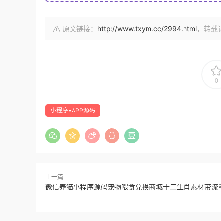
原文链接：
http://www.txym.cc/2994.html
，转载
0
小程序▪APP源码
上一篇
微信养猫小程序源码宠物喂食兑换商城十二生肖素材带流