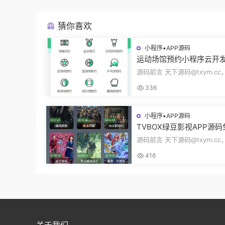
猜你喜欢
小程序▪APP源码
运动场馆预约小程序云开
动常识场馆动态羽毛球健
源码前言 天下源码@txym.c
乓球预约管理预约凭证源
馆预约小程序，自带详细的安
336
册，大小1...
小程序▪APP源码
TVBOX绿豆影视APP源
二开版UI9影视排行榜TV
源码前言 天下源码@txym.c
端完整版源码追剧影视
码绿豆ui9二开版3.1.0，自带
416
装说明，...
关于我们