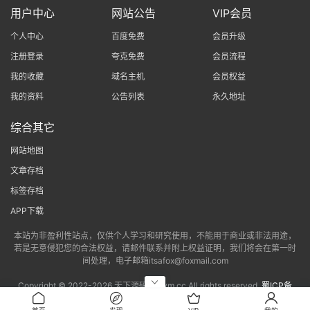
用户中心
网站公告
VIP会员
个人中心
百度免费
会员升级
注册登录
夸克免费
会员流程
我的收藏
域名主机
会员权益
我的资料
公告列表
永久地址
综合其它
网站地图
文章存档
标签存档
APP下载
本站为非盈利性站点，仅供个人学习和研究使用，不能用于商业或非法用途，
若是无意侵犯您的合法权益，请邮件联系并附上权益证明，我们将会在第一时
间处理，电子邮箱itsafox@foxmail.com
Copyright © 2022-
2026 天下源码网txym.cc All rights reserved.
蜀ICP备
2022013802号-6
|
蜀ICP备2022013802号-3