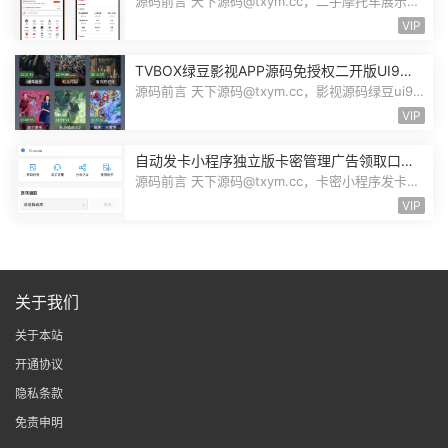
管理摩托车信息发布用户交互联系源码
源码前言 天下源码@txym.cc，二手摩托车展示小
程序源码，自带详细的安装说明，大...
VIP
TVBOX绿豆影视APP源码免授权二开版UI9影
视排行榜TV端手机端完整版源码追剧影视
源码前言 天下源码@txym.cc，影视源码绿豆ui9
二开版3.1.0，自带简单的安装说明，...
VIP
自动发卡小程序独立版卡密管理广告领取口令
领取裂变扩展流量主小程序Custom
源码前言 天下源码@txym.cc，卡密小程序发卡小
程序，口令小程序多功能小程序，自...
VIP
关于我们
关于本站
开通协议
隐私条款
免责申明