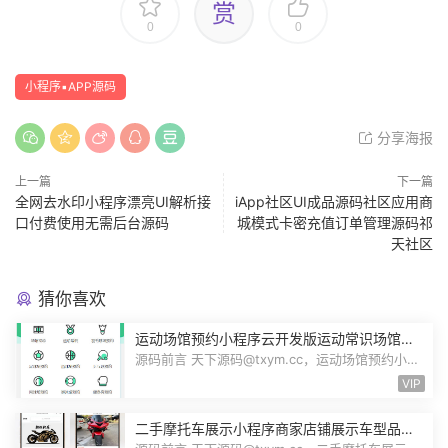
赏
0
0
小程序▪APP源码
分享海报
上一篇
下一篇
全网去水印小程序漂亮UI解析接
iApp社区UI成品源码社区应用商
口付费使用无需后台源码
城模式卡密充值订单管理源码祁
天社区
猜你喜欢
运动场馆预约小程序云开发版运动常识场馆动
态羽毛球健身房乒乓球预约管理预约凭证源码
源码前言 天下源码@txym.cc，运动场馆预约小程
序，自带详细的安装使用手册，大小1...
VIP
二手摩托车展示小程序商家店铺展示车型品牌