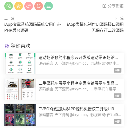
分享海报
上一篇
下一篇
iApp文章系统源码简单实用自带
iApp表情包制作UI源码接口调用
PHP后台源码
无保存可二改源码
猜你喜欢
运动场馆预约小程序云开发版运动常识场馆动
态羽毛球健身房乒乓球预约管理预约凭证源码
源码前言 天下源码@txym.cc，运动场馆预约小程
序，自带详细的安装使用手册，大小1...
VIP
二手摩托车展示小程序商家店铺展示车型品牌
管理摩托车信息发布用户交互联系源码
源码前言 天下源码@txym.cc，二手摩托车展示小
程序源码，自带详细的安装说明，大...
VIP
TVBOX绿豆影视APP源码免授权二开版UI9影
视排行榜TV端手机端完整版源码追剧影视
源码前言 天下源码@txym.cc，影视源码绿豆ui9
二开版3.1.0，自带简单的安装说明，...
VIP