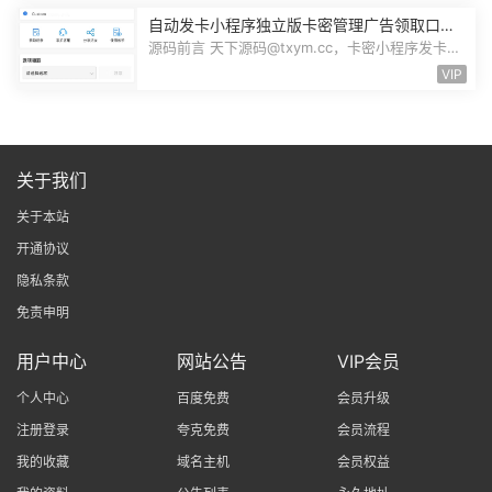
自动发卡小程序独立版卡密管理广告领取口令
领取裂变扩展流量主小程序Custom
源码前言 天下源码@txym.cc，卡密小程序发卡小
程序，口令小程序多功能小程序，自...
VIP
关于我们
关于本站
开通协议
隐私条款
免责申明
用户中心
网站公告
VIP会员
个人中心
百度免费
会员升级
注册登录
夸克免费
会员流程
我的收藏
域名主机
会员权益