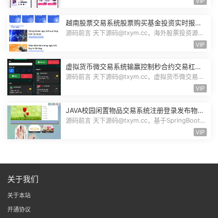
VIP
越南股票交易系统股票购买基金投资实时报价
交易信息投资组合海外股票投资PHP源码
源码前言 天下源码@txym.cc，海外股票投资源
码，越南版股票源码，大小97.4M，1个...
VIP
虚拟货币微交易系统输赢控制秒合约交易杠杆
交易现货交易跟单员模式纯英文版源码BitTong
源码前言 天下源码@txym.cc，虚拟货币微交易投
资理财源码，完美K线控制+代理/前端...
VIP
JAVA校园闲置物品交易系统注册登录发布物品
搜索物品物品交易文章资讯商家管理源码
源码前言 天下源码@txym.cc，基于SpringBoot的
校园闲置物品交易系统，大小30.6M，...
VIP
关于我们
关于本站
开通协议