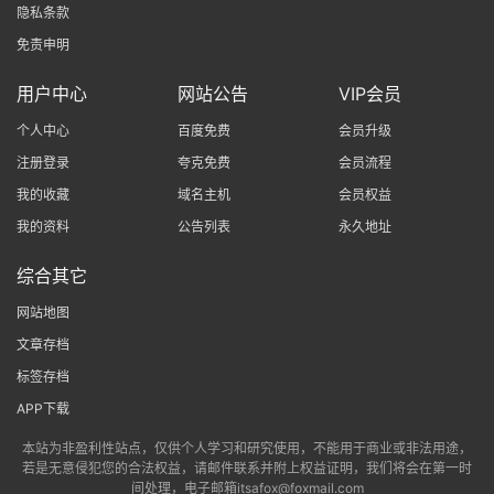
隐私条款
免责申明
用户中心
网站公告
VIP会员
个人中心
百度免费
会员升级
注册登录
夸克免费
会员流程
我的收藏
域名主机
会员权益
我的资料
公告列表
永久地址
综合其它
网站地图
文章存档
标签存档
APP下载
本站为非盈利性站点，仅供个人学习和研究使用，不能用于商业或非法用途，
若是无意侵犯您的合法权益，请邮件联系并附上权益证明，我们将会在第一时
间处理，电子邮箱itsafox@foxmail.com