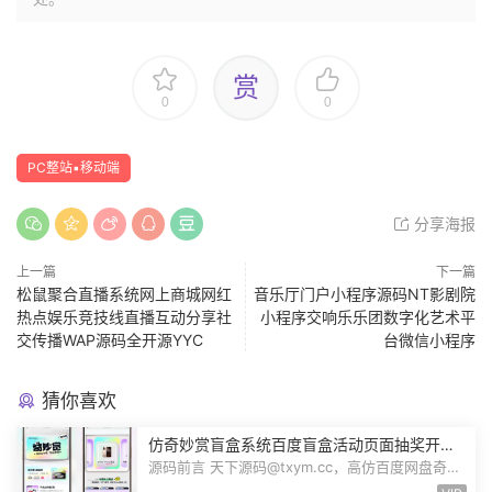
赏
0
0
PC整站▪移动端
分享海报
上一篇
下一篇
松鼠聚合直播系统网上商城网红
音乐厅门户小程序源码NT影剧院
热点娱乐竞技线直播互动分享社
小程序交响乐乐团数字化艺术平
交传播WAP源码全开源YYC
台微信小程序
猜你喜欢
仿奇妙赏盲盒系统百度盲盒活动页面抽奖开盒
奖品展示概率设置无限回调源码潮玩V6
源码前言 天下源码@txym.cc，高仿百度网盘奇妙
赏盲盒源码，Uniapp前端无限回调，...