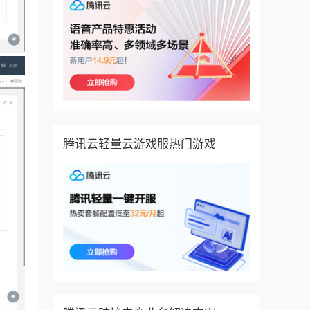
腾讯云轻量云游戏服热门游戏