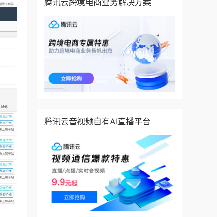
腾讯云跨境电商业务解决方案
腾讯云音视频自有AI直播平台