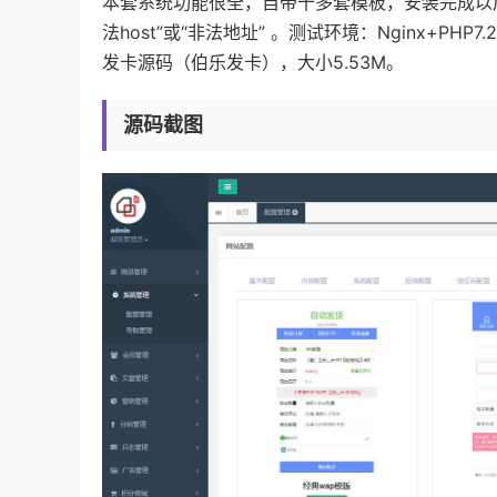
本套系统功能很全，自带十多套模板，安装完成以
法host”或“非法地址” 。测试环境：Nginx+PHP7.
发卡源码（伯乐发卡），大小5.53M。
源码截图