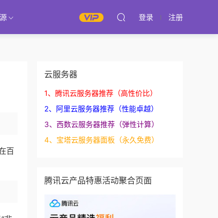
源
登录
注册
云服务器
1、腾讯云服务器推荐（高性价比）
2、阿里云服务器推荐（性能卓越）
3、西数云服务器推荐（弹性计算）
4、宝塔云服务器面板（永久免费）
放在百
腾讯云产品特惠活动聚合页面