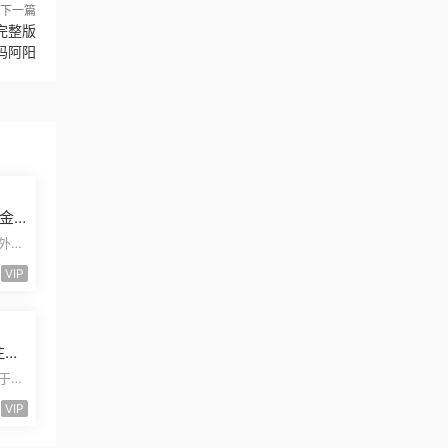
下一篇
完整版
码阿阳
金
合
海外股
小
VIP
注册
易
基于
系
VIP