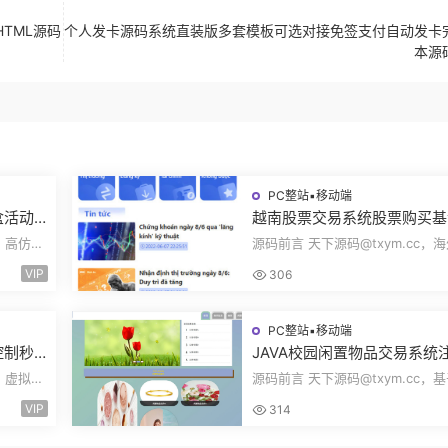
TML源码
个人发卡源码系统直装版多套模板可选对接免签支付自动发卡
本源
PC整站▪移动端
盒活动
越南股票交易系统股票购买基
率设置
投资实时报价交易信息投资组
c，高仿百
源码前言 天下源码@txym.cc，
海外股票投资PHP源码
pp前端
票投资源码，越南版股票源码，大
VIP
306
97.4M，1个...
PC整站▪移动端
控制秒
JAVA校园闲置物品交易系统
易跟单
登录发布物品搜索物品物品交
c，虚拟货
源码前言 天下源码@txym.cc，
ng
文章资讯商家管理源码
K线控制
SpringBoot的校园闲置物品交易
VIP
314
统，大小30.6M，...