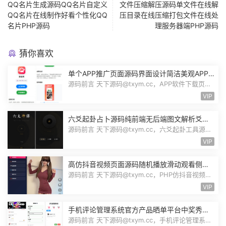
QQ名片生成源码QQ名片自定义
文件压缩解压源码单文件在线解
QQ名片在线制作好看个性化QQ
压目录在线压缩打包文件在线处
名片PHP源码
理服务器端PHP源码
猜你喜欢
单个APP推广页面源码界面设计简洁美观APP
应用下载页面自带后台管理PHP源码
源码前言 天下源码@txym.cc，APP软件下载页
App应用推广页面，app下载推广引流源码...
VIP
六爻起卦占卜源码纯前端无后端图文解析爻位
图解指定卦式自动排盘自适应Node源码
源码前言 天下源码@txym.cc，六爻起卦工具源
码，大小32.1K，1个压缩文件，解压以...
VIP
高仿抖音视频页面源码随机播放滑动观看侧栏
切换美女小姐姐才艺表演自适应PHP源码
源码前言 天下源码@txym.cc，PHP仿抖音视频播
放自适应页面，可二开为随机美女小姐...
VIP
手机评论管理系统官方产品晒单平台中奖秀晒
图秀体验秀互动秀买家在线评论晒单源码
源码前言 天下源码@txym.cc，手机评论管理系统