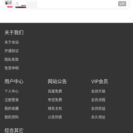
中奖秀晒图秀源码，自带文档README....
VIP
关于我们
关于本站
开通协议
隐私条款
免责申明
用户中心
网站公告
VIP会员
个人中心
百度免费
会员升级
注册登录
夸克免费
会员流程
我的收藏
域名主机
会员权益
我的资料
公告列表
永久地址
综合其它