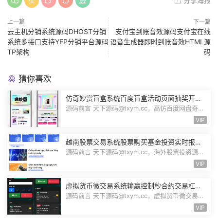
分享海报
上一篇
下一篇
云主机分销系统源码DHOST分销
支付宝到账音效源码支付宝在线
系统多接口支持YEP分销平台源码
语音生成器即时到账音效HTML源
TP架构
码
猜你喜欢
仿奇妙赏盲盒系统百度盲盒活动页面抽奖开盒
奖品展示概率设置无限回调源码潮玩V6
源码前言 天下源码@txym.cc，高仿百度网盘奇妙
赏盲盒源码，Uniapp前端无限回调，...
VIP
越南股票交易系统股票购买基金投资实时报价
交易信息投资组合海外股票投资PHP源码
源码前言 天下源码@txym.cc，海外股票投资源
码，越南版股票源码，大小97.4M，1个...
VIP
虚拟货币微交易系统输赢控制秒合约交易杠杆
交易现货交易跟单员模式纯英文版源码BitTong
源码前言 天下源码@txym.cc，虚拟货币微交易投
资理财源码，完美K线控制+代理/前端...
VIP