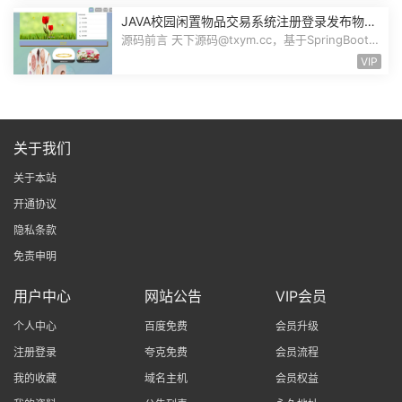
JAVA校园闲置物品交易系统注册登录发布物品
搜索物品物品交易文章资讯商家管理源码
源码前言 天下源码@txym.cc，基于SpringBoot的
校园闲置物品交易系统，大小30.6M，...
VIP
关于我们
关于本站
开通协议
隐私条款
免责申明
用户中心
网站公告
VIP会员
个人中心
百度免费
会员升级
注册登录
夸克免费
会员流程
我的收藏
域名主机
会员权益