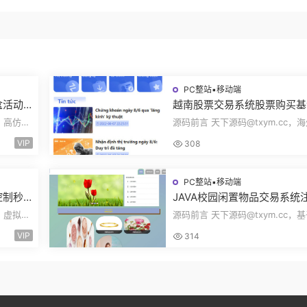
PC整站▪移动端
盒活动
越南股票交易系统股票购买基
率设置
投资实时报价交易信息投资组
c，高仿百
源码前言 天下源码@txym.cc，
海外股票投资PHP源码
pp前端
票投资源码，越南版股票源码，大
VIP
308
97.4M，1个...
PC整站▪移动端
控制秒
JAVA校园闲置物品交易系统
易跟单
登录发布物品搜索物品物品交
c，虚拟货
源码前言 天下源码@txym.cc，
ng
文章资讯商家管理源码
K线控制
SpringBoot的校园闲置物品交易
VIP
314
统，大小30.6M，...