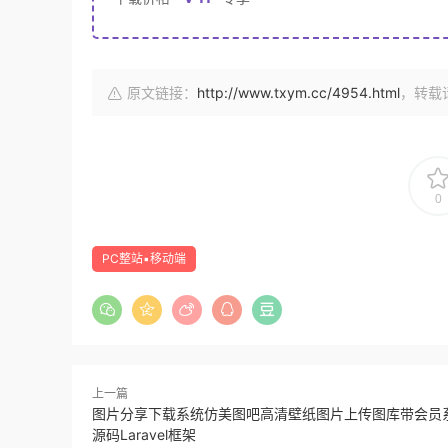
原文链接：
http://www.txym.cc/4954.html
，转载
0
PC整站▪移动端
上一篇
图片分享下载系统仿美图吧高清壁纸图片上传图库带会员
源码Laravel框架