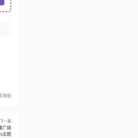
享海报
下一篇
推广插
ss主题