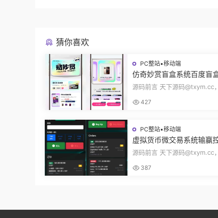
猜你喜欢
PC整站▪移动端
仿奇妙赏盲盒系统百度盲
页面抽奖开盒奖品展示概
源码前言 天下源码@txym.c
无限回调源码潮玩V6
度网盘奇妙赏盲盒源码，Unia
427
无限回调，...
PC整站▪移动端
虚拟货币微交易系统输赢
合约交易杠杆交易现货交
源码前言 天下源码@txym.c
员模式纯英文版源码BitTo
币微交易投资理财源码，完美
387
+代理/前端...