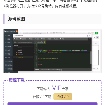
本套源码是三款防红源码打包，单个域名跳转+多个域名跳转
+浏览器打开，支持公众号跳转，内有视频教程。
源码截图
资源下载
VIP
下载价格
专享
仅限VIP下载
升级VIP