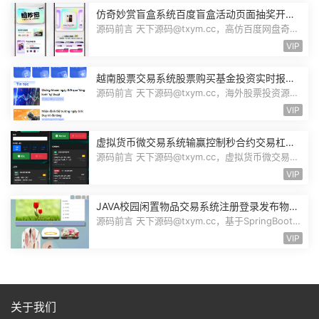
仿奇妙赏盲盒系统百度盲盒活动页面抽奖开盒
奖品展示概率设置无限回调源码潮玩V6
源码前言 天下源码@txym.cc，高仿百度网盘奇妙
赏盲盒源码，Uniapp前端无限回调，...
VIP
越南股票交易系统股票购买基金投资实时报价
交易信息投资组合海外股票投资PHP源码
源码前言 天下源码@txym.cc，海外股票投资源
码，越南版股票源码，大小97.4M，1个...
VIP
虚拟货币微交易系统输赢控制秒合约交易杠杆
交易现货交易跟单员模式纯英文版源码BitTong
源码前言 天下源码@txym.cc，虚拟货币微交易投
资理财源码，完美K线控制+代理/前端...
VIP
JAVA校园闲置物品交易系统注册登录发布物品
搜索物品物品交易文章资讯商家管理源码
源码前言 天下源码@txym.cc，基于SpringBoot的
校园闲置物品交易系统，大小30.6M，...
VIP
关于我们