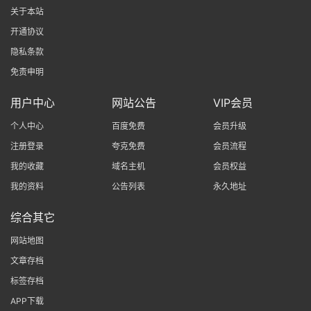
关于本站
开通协议
隐私条款
免责申明
用户中心
网站公告
VIP会员
个人中心
百度免费
会员升级
注册登录
夸克免费
会员流程
我的收藏
域名主机
会员权益
我的资料
公告列表
永久地址
综合其它
网站地图
文章存档
标签存档
APP下载