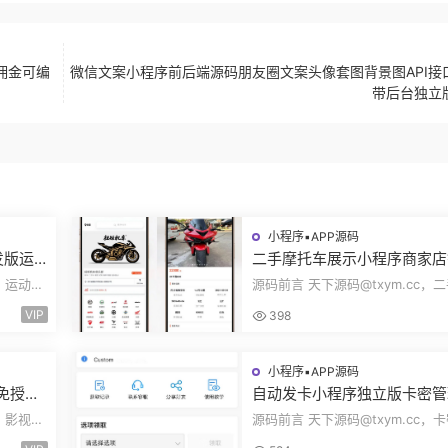
佣金可编
微信文案小程序前后端源码朋友圈文案头像套图背景图API接
带后台独立
小程序▪APP源码
发版运
二手摩托车展示小程序商家店
身房乒
展示车型品牌管理摩托车信息
c，运动场
源码前言 天下源码@txym.cc，
码
布用户交互联系源码
装使用手
托车展示小程序源码，自带详细的
VIP
398
说明，大...
小程序▪APP源码
码免授权
自动发卡小程序独立版卡密管
端手机
广告领取口令领取裂变扩展流
c，影视源
源码前言 天下源码@txym.cc，
主小程序Custom
简单的安
程序发卡小程序，口令小程序多功