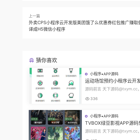
上一篇
外卖CPS小程序云开发版美团饿了么优惠券红包推广赚取
译成H5微信小程序
猜你喜欢
小程序▪APP源码
运动场馆预约小程序云开
动常识场馆动态羽毛球健
源码前言 天下源码@txym.c
乓球预约管理预约凭证源
馆预约小程序，自带详细的安
336
册，大小1...
小程序▪APP源码
TVBOX绿豆影视APP源
二开版UI9影视排行榜TV
源码前言 天下源码@txym.c
端完整版源码追剧影视
码绿豆ui9二开版3.1.0，自带