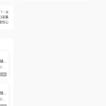
下一篇
口采集
版忧心
铺
发
二手摩
安装
VIP
理
量
卡密小
能小