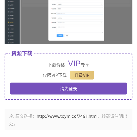
资源下载
VIP
下载价格
专享
仅限VIP下载
升级VIP
请先登录
原文链接：
http://www.txym.cc/7491.html
，转载请注明出
处。