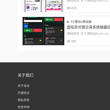
源码前言 天下源码@txym.c
无限回调源码潮玩V6
度网盘奇妙赏盲盒源码，Unia
423
无限回调，...
PC整站▪移动端
虚拟货币微交易系统输赢
合约交易杠杆交易现货交
源码前言 天下源码@txym.c
员模式纯英文版源码BitTo
币微交易投资理财源码，完美
387
+代理/前端...
关于我们
关于本站
开通协议
隐私条款
免责申明