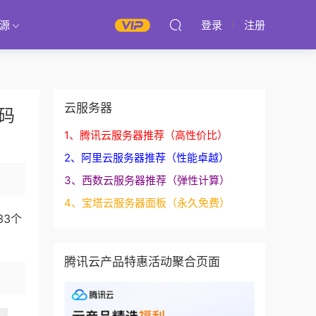
源
登录
注册
云服务器
码
1、腾讯云服务器推荐（高性价比）
2、阿里云服务器推荐（性能卓越）
3、西数云服务器推荐（弹性计算）
4、宝塔云服务器面板（永久免费）
33个
腾讯云产品特惠活动聚合页面