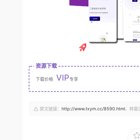
资源下载
VIP
下载价格
专享
原文链接：
http://www.txym.cc/8590.html
，转载