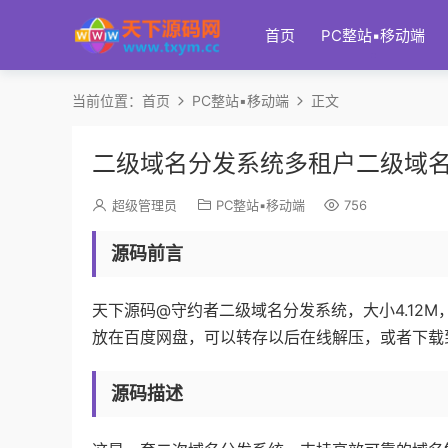
首页
PC整站▪移动端
当前位置：
首页
PC整站▪移动端
正文
二级域名分发系统多租户二级域
超级管理员
PC整站▪移动端
756
源码前言
天下源码@守约者二级域名分发系统，大小4.12M，
放在百度网盘，可以转存以后在线解压，或者下载
源码描述