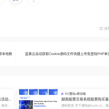
0
分
带本地数
蓝奏云自动获取Cookie源码文件快捷上传免登陆PHP单
PC整站▪移动端
盒活动
越南股票交易系统股票购买基
率设置
投资实时报价交易信息投资组
c，高仿百
源码前言 天下源码@txym.cc，
海外股票投资PHP源码