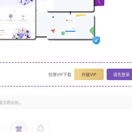
仅限VIP下载
升级VIP
请先登录
请注明出处。
赏