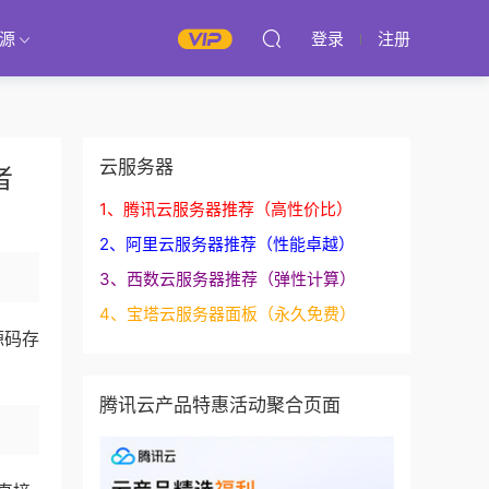
源
登录
注册
云服务器
者
1、腾讯云服务器推荐（高性价比）
2、阿里云服务器推荐（性能卓越）
3、西数云服务器推荐（弹性计算）
4、宝塔云服务器面板（永久免费）
源码存
腾讯云产品特惠活动聚合页面