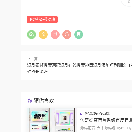
0
PC整站▪移动端
上一篇
短剧视频搜索源码短剧在线搜索神器短剧添加短剧删除自
据PHP源码
猜你喜欢
PC整站▪移动端
仿奇妙赏盲盒系统百度盲
页面抽奖开盒奖品展示概
源码前言 天下源码@txym.c
无限回调源码潮玩V6