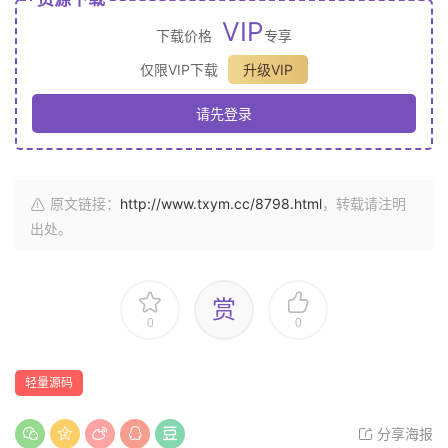
VIP
下载价格
专享
仅限VIP下载
升级VIP
请先登录
原文链接：
http://www.txym.cc/8798.html
，转载请注明
出处。
赏
0
0
轻量源码
分享海报