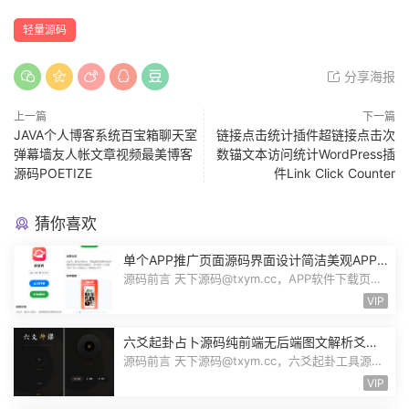
轻量源码
分享海报
上一篇
下一篇
JAVA个人博客系统百宝箱聊天室
链接点击统计插件超链接点击次
弹幕墙友人帐文章视频最美博客
数锚文本访问统计WordPress插
源码POETIZE
件Link Click Counter
猜你喜欢
单个APP推广页面源码界面设计简洁美观APP
应用下载页面自带后台管理PHP源码
源码前言 天下源码@txym.cc，APP软件下载页
App应用推广页面，app下载推广引流源码...
VIP
六爻起卦占卜源码纯前端无后端图文解析爻位
图解指定卦式自动排盘自适应Node源码
源码前言 天下源码@txym.cc，六爻起卦工具源
码，大小32.1K，1个压缩文件，解压以...
VIP