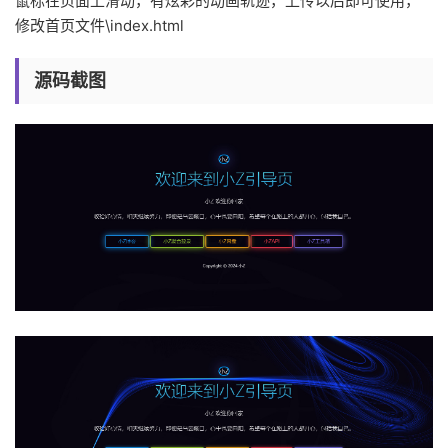
鼠标在页面上滑动，有炫彩的动画轨迹，上传以后即可使用，
修改首页文件\index.html
源码截图