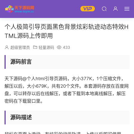
个人极简引导页面黑色背景炫彩轨迹动态特效H
TML源码上传即用
超级管理员
轻量源码
433
源码前言
天下源码@个人html引导页源码，大小377K，1个压缩文件，
解压以后，大小679K，共有20个文件。本套源码存放在百度网
盘，可以转存以后在线解压，或者下载到本地离线解压，解压
密码在下载窗口里。
源码描述