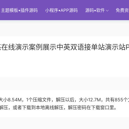
主题模板▪插件源码
小程序▪APP源码
源码▪软件
免费资
在线演示案例展示中英双语接单站演示站P
8.54M，1个压缩文件，解压以后，大小12.7M，共有855个
解压，或者下载到本地离线解压，解压密码在下载窗口里。