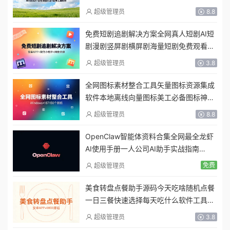
理步骤软件工具
超级管理员
8.8
免费短剧追剧解决方案全网真人短剧AI短
剧漫剧竖屏剧横屏剧海量短剧免费观看网
盘短剧全集资源
超级管理员
3.8
全网图标素材整合工具矢量图标资源集成
软件本地离线向量图标美工必备图标神器
即拖即用
超级管理员
8.8
OpenClaw智能体资料合集全网最全龙虾
AI使用手册一人公司AI助手实战指南
Agent本地部署保姆级教程
免费
超级管理员
美食转盘点餐助手源码今天吃啥随机点餐
一日三餐快速选择每天吃什么软件工具
+安卓APP
超级管理员
3.8