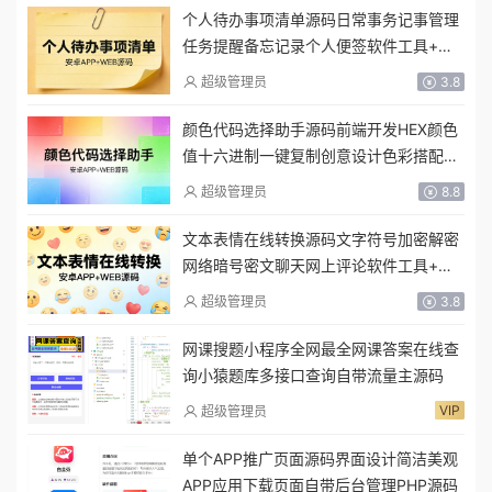
个人待办事项清单源码日常事务记事管理
任务提醒备忘记录个人便签软件工具+安
卓APP
超级管理员
3.8
颜色代码选择助手源码前端开发HEX颜色
值十六进制一键复制创意设计色彩搭配软
件工具+安卓APP
超级管理员
8.8
文本表情在线转换源码文字符号加密解密
网络暗号密文聊天网上评论软件工具+安
卓APP
超级管理员
3.8
网课搜题小程序全网最全网课答案在线查
询小猿题库多接口查询自带流量主源码
VIP
超级管理员
单个APP推广页面源码界面设计简洁美观
APP应用下载页面自带后台管理PHP源码