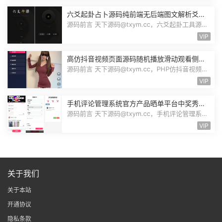
六爻起卦占卜源码纯前端无后端图文解析爻位
图解指定卦式自动排盘自适应Node源码
源码前言 天下源码@txym.cc，六爻起卦工具源
码，大小32.1K，1个压缩文件，解压以...
VIP
高仿抖音视频页面源码随机播放滑动观看侧栏
切换美女小姐姐才艺表演自适应PHP源码
源码前言 天下源码@txym.cc，PHP仿抖音视频播
放自适应页面，可二开为随机美女小姐...
VIP
手机评论管理系统官方产品晒单平台中奖秀晒
图秀体验秀互动秀买家在线评论晒单源码
源码前言 天下源码@txym.cc，手机评论管理系统
中奖秀晒图秀源码，自带文档README....
VIP
关于我们
关于本站
开通协议
隐私条款