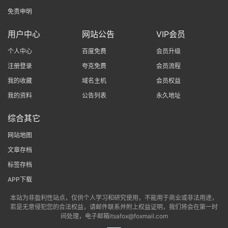
免责申明
用户中心
网站公告
VIP会员
个人中心
百度免费
会员升级
注册登录
夸克免费
会员流程
我的收藏
域名主机
会员权益
我的资料
公告列表
永久地址
综合其它
网站地图
文章存档
标签存档
APP下载
本站为非盈利性站点，仅供个人学习和研究使用，不能用于商业或非法用途，
若是无意侵犯您的合法权益，请邮件联系并附上权益证明，我们将会在第一时
间处理，电子邮箱itsafox@foxmail.com