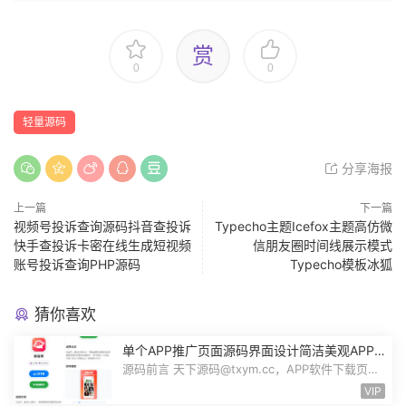
赏
0
0
轻量源码
分享海报
上一篇
下一篇
视频号投诉查询源码抖音查投诉
Typecho主题Icefox主题高仿微
快手查投诉卡密在线生成短视频
信朋友圈时间线展示模式
账号投诉查询PHP源码
Typecho模板冰狐
猜你喜欢
单个APP推广页面源码界面设计简洁美观APP
应用下载页面自带后台管理PHP源码
源码前言 天下源码@txym.cc，APP软件下载页
App应用推广页面，app下载推广引流源码...
VIP