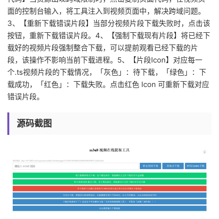
面的控制台输入，将工具注入到视频页面中，解决跨域问题。
3、【重新下载错误片段】当部分视频片段下载失败时，点击该
按钮，重新下载错误片段。4、【强制下载现有片段】将已经下
载好的视频片段强制整合下载，可以提前观看已经下载的片
段，该操作不影响当前下载进程。5、【片段Icon】对应每一
个.ts视频片段的下载情况，「灰色」：待下载，「绿色」：下
载成功，「红色」：下载失败。点击红色 Icon 可重新下载对应
错误片段。
源码截图