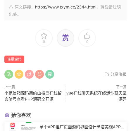
原文链接：
https://www.txym.cc/2344.html
，转载请注明
出处。
赏
0
0
轻量源码
分享海报
上一篇
下一篇
小范信箱源码简约山楂岛在线留
vue在线聊天系统在线迷你聊天室
言暗号查看PHP源码全开源
源码
猜你喜欢
单个APP推广页面源码界面设计简洁美观APP