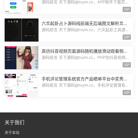
应用下载页面自带后台管理PHP源码
源码前言 天下源码@txym.cc，APP软件下载页
App应用推广页面，app下载推广引流源码...
VIP
六爻起卦占卜源码纯前端无后端图文解析爻位
图解指定卦式自动排盘自适应Node源码
源码前言 天下源码@txym.cc，六爻起卦工具源
码，大小32.1K，1个压缩文件，解压以...
VIP
高仿抖音视频页面源码随机播放滑动观看侧栏
切换美女小姐姐才艺表演自适应PHP源码
源码前言 天下源码@txym.cc，PHP仿抖音视频播
放自适应页面，可二开为随机美女小姐...
VIP
手机评论管理系统官方产品晒单平台中奖秀晒
图秀体验秀互动秀买家在线评论晒单源码
源码前言 天下源码@txym.cc，手机评论管理系统
中奖秀晒图秀源码，自带文档README....
VIP
关于我们
关于本站