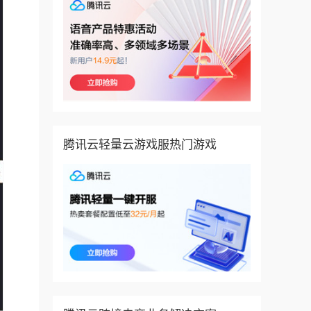
腾讯云轻量云游戏服热门游戏