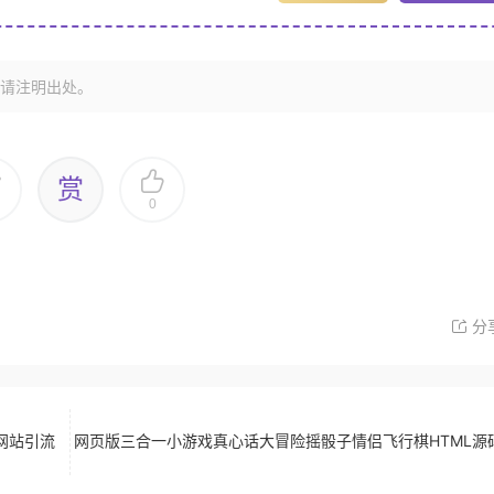
请注明出处。
赏
0
分
网站引流
网页版三合一小游戏真心话大冒险摇骰子情侣飞行棋HTML源