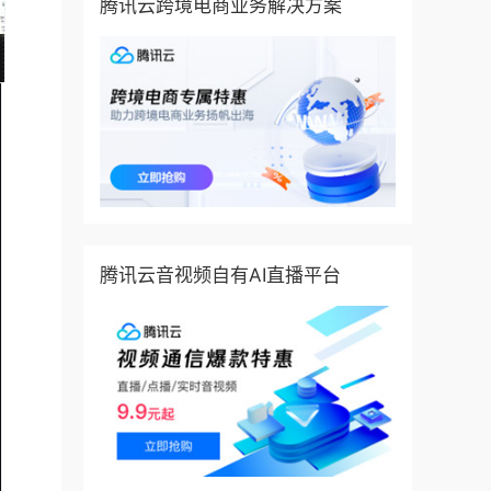
腾讯云跨境电商业务解决方案
腾讯云音视频自有AI直播平台