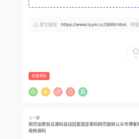
原文链接：
https://www.txym.cc/2689.html
，转载
0
轻量源码
上一篇
网页加密验证源码自动回复固定密码网页跳转公众号博客
吸粉源码