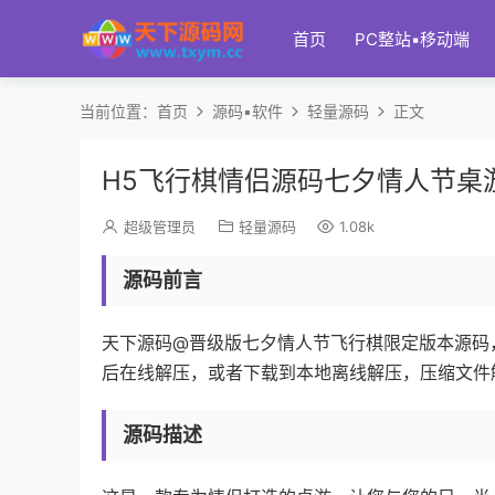
首页
PC整站▪移动端
当前位置：
首页
源码▪软件
轻量源码
正文
H5飞行棋情侣源码七夕情人节桌
超级管理员
轻量源码
1.08k
源码前言
天下源码@晋级版七夕情人节飞行棋限定版本源码，
后在线解压，或者下载到本地离线解压，压缩文件
源码描述