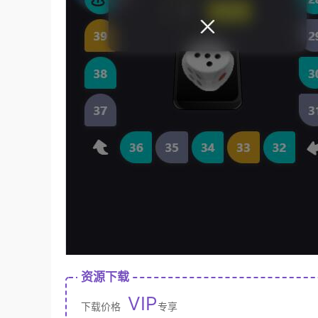
资源下载
VIP
下载价格
专享