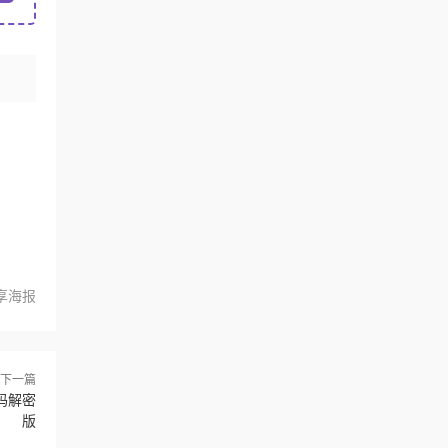
享海报
下一篇
码解密
版