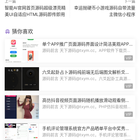
上一篇
下一篇
智能AI官网首页源码超级漂亮精
幸运抛硬币小游戏源码自带流量
美UI自适应HTML源码即传即用
主微信小程序
猜你喜欢
单个APP推广页面源码界面设计简洁美观APP
应用下载页面自带后台管理PHP源码
源码前言 天下源码@txym.cc，APP软件下载页
App应用推广页面，app下载推广引流源码...
VIP
六爻起卦占卜源码纯前端无后端图文解析爻位
图解指定卦式自动排盘自适应Node源码
源码前言 天下源码@txym.cc，六爻起卦工具源
码，大小32.1K，1个压缩文件，解压以...
VIP
高仿抖音视频页面源码随机播放滑动观看侧栏
切换美女小姐姐才艺表演自适应PHP源码
源码前言 天下源码@txym.cc，PHP仿抖音视频播
放自适应页面，可二开为随机美女小姐...
VIP
手机评论管理系统官方产品晒单平台中奖秀晒
图秀体验秀互动秀买家在线评论晒单源码
源码前言 天下源码@txym.cc，手机评论管理系统