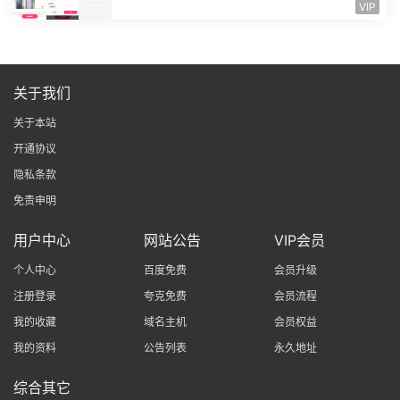
中奖秀晒图秀源码，自带文档README....
VIP
关于我们
关于本站
开通协议
隐私条款
免责申明
用户中心
网站公告
VIP会员
个人中心
百度免费
会员升级
注册登录
夸克免费
会员流程
我的收藏
域名主机
会员权益
我的资料
公告列表
永久地址
综合其它