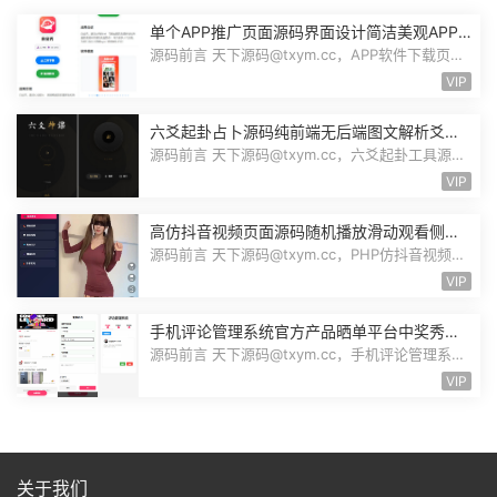
单个APP推广页面源码界面设计简洁美观APP
应用下载页面自带后台管理PHP源码
源码前言 天下源码@txym.cc，APP软件下载页
App应用推广页面，app下载推广引流源码...
VIP
六爻起卦占卜源码纯前端无后端图文解析爻位
图解指定卦式自动排盘自适应Node源码
源码前言 天下源码@txym.cc，六爻起卦工具源
码，大小32.1K，1个压缩文件，解压以...
VIP
高仿抖音视频页面源码随机播放滑动观看侧栏
切换美女小姐姐才艺表演自适应PHP源码
源码前言 天下源码@txym.cc，PHP仿抖音视频播
放自适应页面，可二开为随机美女小姐...
VIP
手机评论管理系统官方产品晒单平台中奖秀晒
图秀体验秀互动秀买家在线评论晒单源码
源码前言 天下源码@txym.cc，手机评论管理系统
中奖秀晒图秀源码，自带文档README....
VIP
关于我们