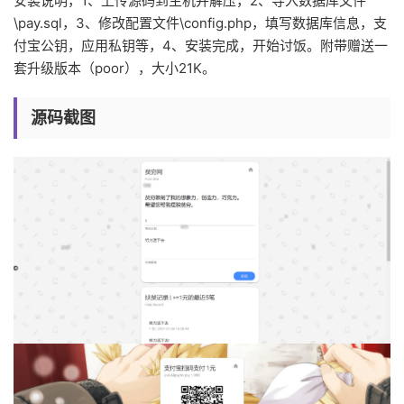
安装说明，1、上传源码到主机并解压，2、导入数据库文件
\pay.sql，3、修改配置文件\config.php，填写数据库信息，支
付宝公钥，应用私钥等，4、安装完成，开始讨饭。附带赠送一
套升级版本（poor），大小21K。
源码截图