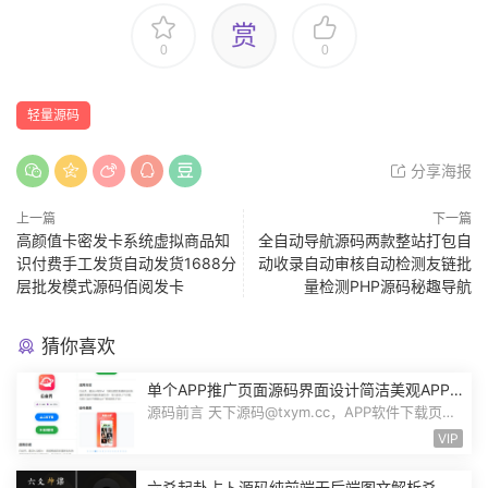
赏
0
0
轻量源码
分享海报
上一篇
下一篇
高颜值卡密发卡系统虚拟商品知
全自动导航源码两款整站打包自
识付费手工发货自动发货1688分
动收录自动审核自动检测友链批
层批发模式源码佰阅发卡
量检测PHP源码秘趣导航
猜你喜欢
单个APP推广页面源码界面设计简洁美观APP
应用下载页面自带后台管理PHP源码
源码前言 天下源码@txym.cc，APP软件下载页
App应用推广页面，app下载推广引流源码...
VIP
六爻起卦占卜源码纯前端无后端图文解析爻位