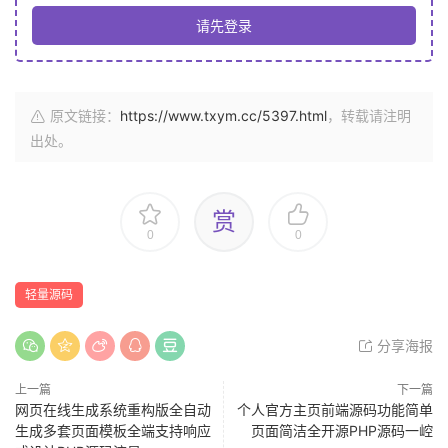
请先登录
原文链接：
https://www.txym.cc/5397.html
，转载请注明
出处。
赏
0
0
轻量源码
分享海报
上一篇
下一篇
网页在线生成系统重构版全自动
个人官方主页前端源码功能简单
生成多套页面模板全端支持响应
页面简洁全开源PHP源码一崆