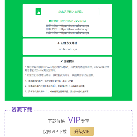
资源下载
VIP
下载价格
专享
仅限VIP下载
升级VIP