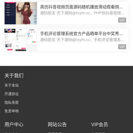
高仿抖音视频页面源码随机播放滑动观看侧栏
切换美女小姐姐才艺表演自适应PHP源码
源码前言 天下源码@txym.cc，PHP仿抖音视频播
放自适应页面，可二开为随机美女小姐...
VIP
手机评论管理系统官方产品晒单平台中奖秀晒
图秀体验秀互动秀买家在线评论晒单源码
源码前言 天下源码@txym.cc，手机评论管理系统
中奖秀晒图秀源码，自带文档README....
VIP
关于我们
关于本站
开通协议
隐私条款
免责申明
用户中心
网站公告
VIP会员