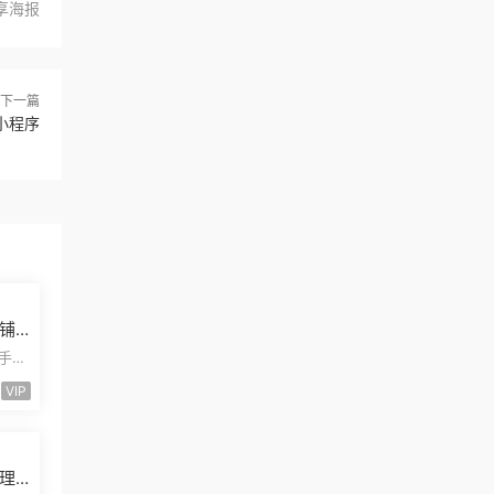
享海报
下一篇
小程序
铺
发
二手摩
安装
VIP
理