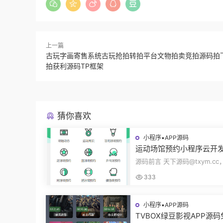
上一篇
古玩字画寄售系统古玩抢拍转拍平台文物拍卖竞拍源码拍
拍获利源码TP框架
猜你喜欢
小程序▪APP源码
运动场馆预约小程序云开
动常识场馆动态羽毛球健
源码前言 天下源码@txym.c
乓球预约管理预约凭证源
馆预约小程序，自带详细的安
333
册，大小1...
小程序▪APP源码
TVBOX绿豆影视APP源