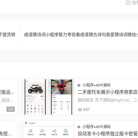
分
下提货转
成语猜诗词小程序智力考验看成语猜古诗句我爱猜诗词微信
小程序▪APP源码
发版运
二手摩托车展示小程序商家店
身房乒
展示车型品牌管理摩托车信息
c，运动场
源码前言 天下源码@txym.cc，
码
布用户交互联系源码
装使用手
托车展示小程序源码，自带详细的
VIP
397
说明，大...
小程序▪APP源码
码免授权
自动发卡小程序独立版卡密管