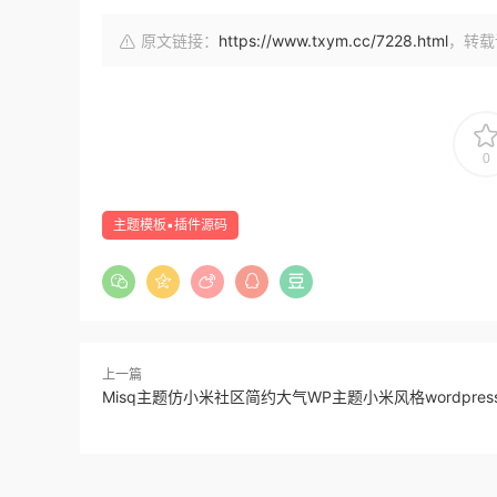
原文链接：
https://www.txym.cc/7228.html
，转载
0
主题模板▪插件源码
上一篇
Misq主题仿小米社区简约大气WP主题小米风格wordpres