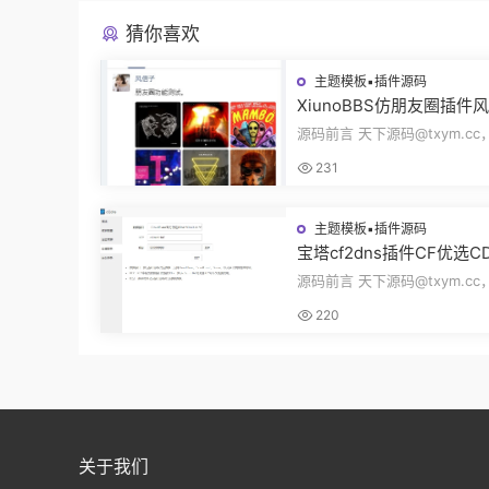
猜你喜欢
主题模板▪插件源码
XiunoBBS仿朋友圈插件
交插件评论回复点赞互动
源码前言 天下源码@txym.c
源码修罗论坛fxz_friends
朋友圈V2.0插件xiuno论坛，
231
5.31M，1个压缩...
主题模板▪插件源码
宝塔cf2dns插件CF优选C
插件自动更新DNS解析记录
源码前言 天下源码@txym.cc
dFlare优选IP插件源码
CF优选CDN节点插件，CloudF
220
选IP插件v1.12...
关于我们