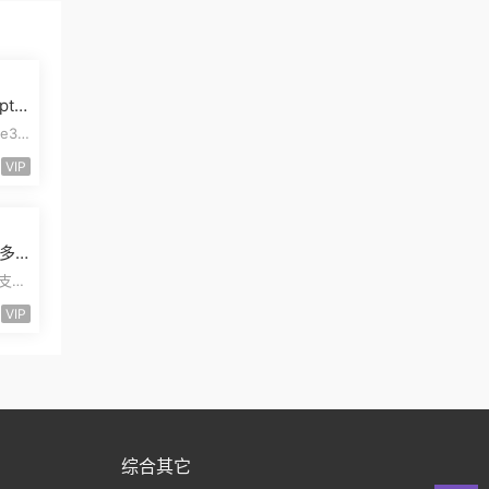
pt
模板
e3
pt开
VIP
多
管
易支付
三合
VIP
综合其它