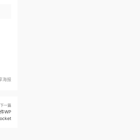
享海报
下一篇
件WP
ocket