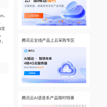
on、
、
自定
，
腾讯云全线产品上云采购专区
件，
，
腾讯云AI语音系产品限时特惠