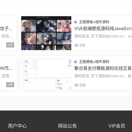
主题模板▪插件源码
风信子社
VUE前端壁纸源码纯JavaScri
自适应
开发360壁纸接口wallpaper
c，风信子
源码前言 天下源码@txym.cc，vu
无后台源码奇风壁纸
大小
开发的壁纸网站模板，纯JavaScri
VIP
215
发完整代码...
主题模板▪插件源码
DN节点
聚合易支付模板源码在线交易
Clou
方分账风控管理资金管理结算
，宝塔
源码前言 天下源码@txym.cc，
理FTPRO模板零云支付
lare优
开源模板，前台+用户中心+后台
VIP
226
一，大小17....
用户中心
网站公告
VIP会员