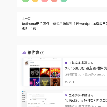
上一篇
betheme电子商务主题多用途博客主题wordpress模板自
板Be主题
猜你喜欢
主题模板▪插件源码
XiunoBBS仿朋友圈插件
交插件评论回复点赞互动
源码前言 天下源码@txym.c
源码修罗论坛fxz_friends
朋友圈V2.0插件xiuno论坛，
231
5.31M，1个压缩...
主题模板▪插件源码
宝塔cf2dns插件CF优选C
插件自动更新DNS解析记录
源码前言 天下源码@txym.cc