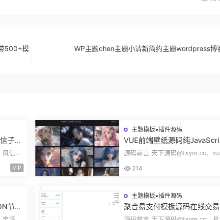
带500+模
WP主题chen主题小清新简约主题wordpress
主题模板▪插件源码
风信子社
VUE前端壁纸源码纯JavaScri
自适应
开发360壁纸接口wallpaper
c，风信子
源码前言 天下源码@txym.cc，vu
无后台源码奇风壁纸
大小
开发的壁纸网站模板，纯JavaScri
VIP
214
发完整代码...
主题模板▪插件源码
DN节点
聚合易支付模板源码在线交易
Clou
方分账风控管理资金管理结算
，宝塔
源码前言 天下源码@txym.cc，