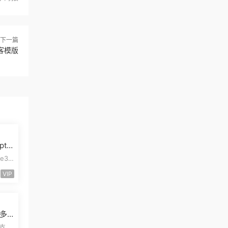
下一篇
博客模版
pt
模板
e3
pt开
VIP
多
管
易支付