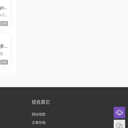
pt
模板
e3
pt开
VIP
多
管
易支付
三合
VIP
综合其它
网站地图
文章存档