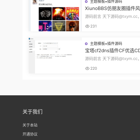
主题模板▪插件源码
XiunoBBS仿朋友圈插件
交插件评论回复点赞互动
源码前言 天下源码@txym.c
源码修罗论坛fxz_friends
朋友圈V2.0插件xiuno论坛，
231
5.31M，1个压缩...
主题模板▪插件源码
宝塔cf2dns插件CF优选C
插件自动更新DNS解析记录
源码前言 天下源码@txym.cc
dFlare优选IP插件源码
CF优选CDN节点插件，CloudF
220
选IP插件v1.12...
关于我们
关于本站
开通协议