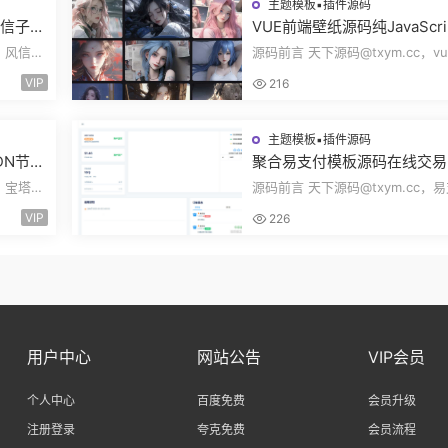
主题模板▪插件源码
风信子社
VUE前端壁纸源码纯JavaScri
自适应
开发360壁纸接口wallpaper
c，风信子
源码前言 天下源码@txym.cc，vu
无后台源码奇风壁纸
大小
开发的壁纸网站模板，纯JavaScri
VIP
216
发完整代码...
主题模板▪插件源码
DN节点
聚合易支付模板源码在线交易
Clou
方分账风控管理资金管理结算
，宝塔
源码前言 天下源码@txym.cc，
理FTPRO模板零云支付
lare优
开源模板，前台+用户中心+后台
VIP
226
一，大小17....
用户中心
网站公告
VIP会员
个人中心
百度免费
会员升级
注册登录
夸克免费
会员流程