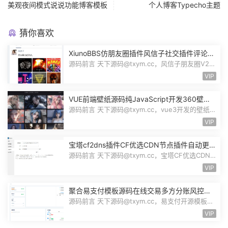
美观夜间模式说说功能博客模板
个人博客Typecho主题
猜你喜欢
XiunoBBS仿朋友圈插件风信子社交插件评论回
复点赞互动自适应源码修罗论坛fxz_friends
源码前言 天下源码@txym.cc，风信子朋友圈V2.0
插件xiuno论坛，大小5.31M，1个压缩...
VIP
VUE前端壁纸源码纯JavaScript开发360壁纸
接口wallpaper模板无后台源码奇风壁纸
源码前言 天下源码@txym.cc，vue3开发的壁纸网
站模板，纯JavaScript开发完整代码...
VIP
宝塔cf2dns插件CF优选CDN节点插件自动更新
DNS解析记录CloudFlare优选IP插件源码
源码前言 天下源码@txym.cc，宝塔CF优选CDN
节点插件，CloudFlare优选IP插件v1.12...
VIP
聚合易支付模板源码在线交易多方分账风控管
理资金管理结算管理FTPRO模板零云支付
源码前言 天下源码@txym.cc，易支付开源模板，
前台+用户中心+后台三合一，大小17....
VIP