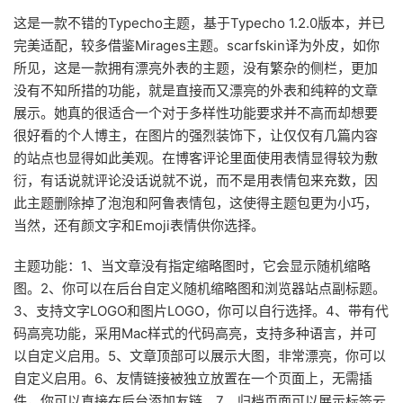
这是一款不错的Typecho主题，基于Typecho 1.2.0版本，并已
完美适配，较多借鉴Mirages主题。scarfskin译为外皮，如你
所见，这是一款拥有漂亮外表的主题，没有繁杂的侧栏，更加
没有不知所措的功能，就是直接而又漂亮的外表和纯粹的文章
展示。她真的很适合一个对于多样性功能要求并不高而却想要
很好看的个人博主，在图片的强烈装饰下，让仅仅有几篇内容
的站点也显得如此美观。在博客评论里面使用表情显得较为敷
衍，有话说就评论没话说就不说，而不是用表情包来充数，因
此主题删除掉了泡泡和阿鲁表情包，这使得主题包更为小巧，
当然，还有颜文字和Emoji表情供你选择。
主题功能：1、当文章没有指定缩略图时，它会显示随机缩略
图。2、你可以在后台自定义随机缩略图和浏览器站点副标题。
3、支持文字LOGO和图片LOGO，你可以自行选择。4、带有代
码高亮功能，采用Mac样式的代码高亮，支持多种语言，并可
以自定义启用。5、文章顶部可以展示大图，非常漂亮，你可以
自定义启用。6、友情链接被独立放置在一个页面上，无需插
件，你可以直接在后台添加友链。7、归档页面可以展示标签云