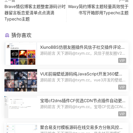
上一篇
下一篇
Brave情侣博客主题整套源码计时
Waxy简约博客主题轻量高效悦于
器留言板恋爱清单点点滴滴
书写开箱即用Typecho主题
Typecho主题
猜你喜欢
XiunoBBS仿朋友圈插件风信子社交插件评论回
复点赞互动自适应源码修罗论坛fxz_friends
源码前言 天下源码@txym.cc，风信子朋友圈V2.0
插件xiuno论坛，大小5.31M，1个压缩...
VIP
VUE前端壁纸源码纯JavaScript开发360壁纸
接口wallpaper模板无后台源码奇风壁纸
源码前言 天下源码@txym.cc，vue3开发的壁纸网
站模板，纯JavaScript开发完整代码...
VIP
宝塔cf2dns插件CF优选CDN节点插件自动更新
DNS解析记录CloudFlare优选IP插件源码
源码前言 天下源码@txym.cc，宝塔CF优选CDN
节点插件，CloudFlare优选IP插件v1.12...
VIP
聚合易支付模板源码在线交易多方分账风控管