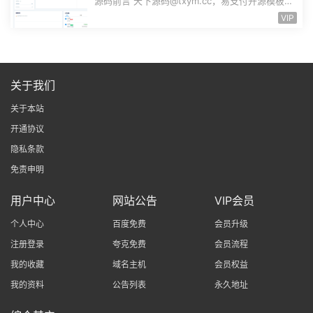
理资金管理结算管理FTPRO模板零云支付
源码前言 天下源码@txym.cc，易支付开源模板，
前台+用户中心+后台三合一，大小17....
VIP
关于我们
关于本站
开通协议
隐私条款
免责申明
用户中心
网站公告
VIP会员
个人中心
百度免费
会员升级
注册登录
夸克免费
会员流程
我的收藏
域名主机
会员权益
我的资料
公告列表
永久地址