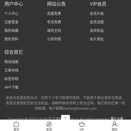
用户中心
网站公告
VIP会员
个人中心
百度免费
会员升级
注册登录
夸克免费
会员流程
我的收藏
域名主机
会员权益
我的资料
公告列表
永久地址
综合其它
网站地图
文章存档
标签存档
APP下载
本站为非盈利性站点，仅供个人学习和研究使用，不能用于商业或非法用途，
若是无意侵犯您的合法权益，请邮件联系并附上权益证明，我们将会在第一时
间处理，电子邮箱itsafox@foxmail.com
Copyright © 2022-
2026 天下源码网txym.cc All rights reserved.
蜀ICP备
2022013802号-6
|
蜀ICP备2022013802号-3
首页
发现
VIP
我的