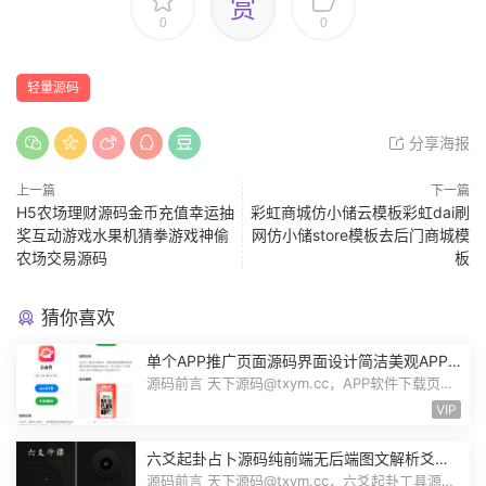
赏
0
0
轻量源码
分享海报
上一篇
下一篇
H5农场理财源码金币充值幸运抽
彩虹商城仿小储云模板彩虹dai刷
奖互动游戏水果机猜拳游戏神偷
网仿小储store模板去后门商城模
农场交易源码
板
猜你喜欢
单个APP推广页面源码界面设计简洁美观APP
应用下载页面自带后台管理PHP源码
源码前言 天下源码@txym.cc，APP软件下载页
App应用推广页面，app下载推广引流源码...
VIP
六爻起卦占卜源码纯前端无后端图文解析爻位
图解指定卦式自动排盘自适应Node源码
源码前言 天下源码@txym.cc，六爻起卦工具源