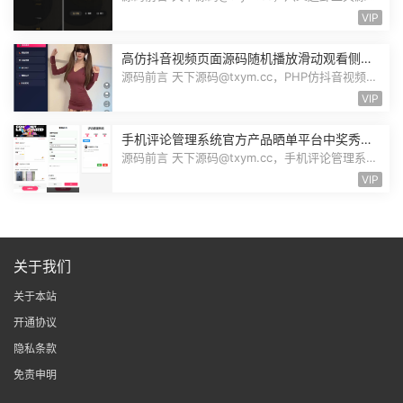
码，大小32.1K，1个压缩文件，解压以...
VIP
高仿抖音视频页面源码随机播放滑动观看侧栏
切换美女小姐姐才艺表演自适应PHP源码
源码前言 天下源码@txym.cc，PHP仿抖音视频播
放自适应页面，可二开为随机美女小姐...
VIP
手机评论管理系统官方产品晒单平台中奖秀晒
图秀体验秀互动秀买家在线评论晒单源码
源码前言 天下源码@txym.cc，手机评论管理系统
中奖秀晒图秀源码，自带文档README....
VIP
关于我们
关于本站
开通协议
隐私条款
免责申明