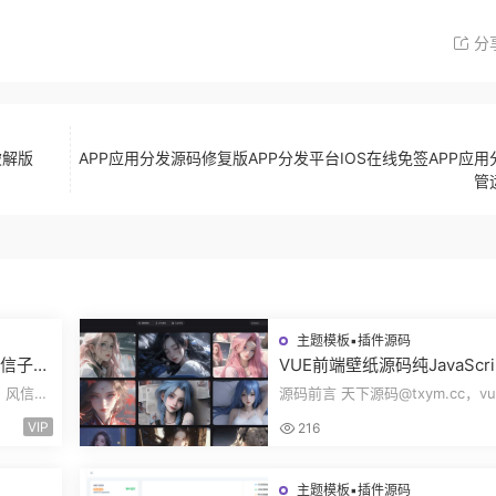
分
破解版
APP应用分发源码修复版APP分发平台IOS在线免签APP应用
管
主题模板▪插件源码
风信子社
VUE前端壁纸源码纯JavaScri
自适应
开发360壁纸接口wallpaper
c，风信子
源码前言 天下源码@txym.cc，vu
无后台源码奇风壁纸
大小
开发的壁纸网站模板，纯JavaScri
VIP
216
发完整代码...
主题模板▪插件源码