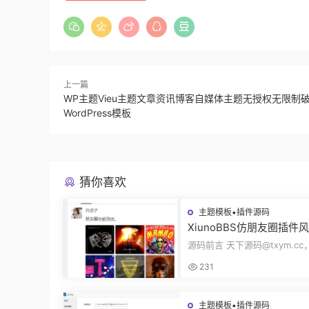
上一篇
WP主题Vieu主题文章资讯博客自媒体主题无授权无限制
WordPress模板
猜你喜欢
主题模板▪插件源码
XiunoBBS仿朋友圈插件
交插件评论回复点赞互动
源码前言 天下源码@txym.c
源码修罗论坛fxz_friends
朋友圈V2.0插件xiuno论坛，
231
5.31M，1个压缩...
主题模板▪插件源码