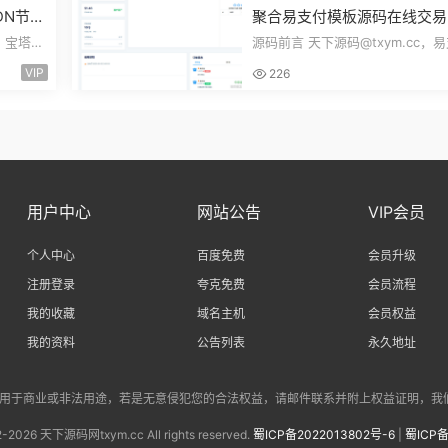
DN节点
聚合易支付模板源码在线交易
Clou
方分账风控管理资金管理结算
，宝塔
源码前言 天下源码@txym.cc，
理FTPRO模板零云支付
lare优
开源模板，前台+用户中心+后台
VIP
226
一，大小17....
用户中心
网站公告
VIP会员
个人中心
百度免费
会员升级
注册登录
夸克免费
会员流程
我的收藏
域名主机
会员权益
我的资料
公告列表
永久地址
商业或非法用途，若是无意侵犯您的合法权益，请邮件联系并附上权益证明，我们将会在第一时
2-
2026 天下源码网txym.cc All rights reserved.
蜀ICP备2022013802号-6
|
蜀ICP备