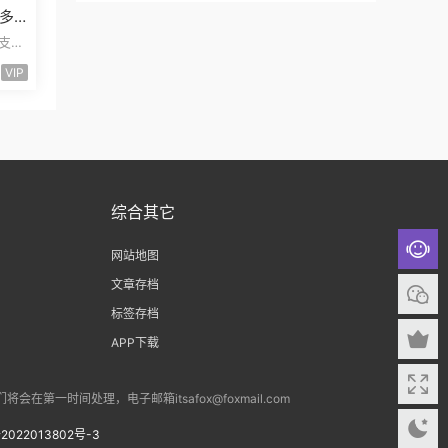
多
管
易支付
三合
VIP
综合其它
网站地图
文章存档
标签存档
APP下载
间处理，电子邮箱itsafox@foxmail.com
2022013802号-3