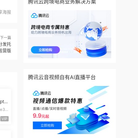
腾讯云跨境电商业务解决方案
享海报
下一篇
分发托
运营版
腾讯云音视频自有AI直播平台
pt
模板
e3
pt开
VIP