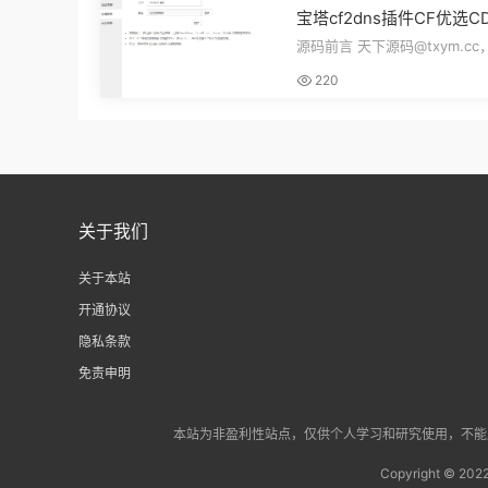
宝塔cf2dns插件CF优选C
插件自动更新DNS解析记录
源码前言 天下源码@txym.cc
dFlare优选IP插件源码
CF优选CDN节点插件，CloudF
220
选IP插件v1.12...
关于我们
关于本站
开通协议
隐私条款
免责申明
本站为非盈利性站点，仅供个人学习和研究使用，不能用于
Copyright © 202