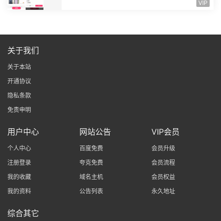
中奖秀晒图秀源码，自带文档README....
VIP
关于我们
关于本站
开通协议
隐私条款
免责申明
用户中心
网站公告
VIP会员
个人中心
百度免费
会员升级
注册登录
夸克免费
会员流程
我的收藏
域名主机
会员权益
我的资料
公告列表
永久地址
综合其它