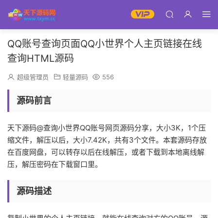
QQ账号查询页面QQ小世界个人主页链接在线
查询HTML源码
超级管理员
轻量源码
556
源码前言
天下源码@查询小世界QQ账号网页源码分享，大小3K，1个压
缩文件，解压以后，大小7.42K，共有3个文件。本套源码存放
在百度网盘，可以转存以后在线解压，或者下载到本地离线解
压，解压密码在下载窗口里。
源码描述