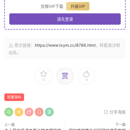
仅限VIP下载
升级VIP
请先登录
原文链接：
https://www.txym.cc/8786.html
，转载请注明
出处。
赏
0
0
轻量源码
分享海报
上一篇
下一篇