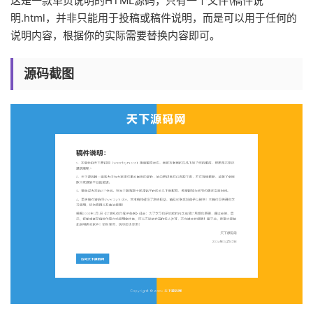
这是一款单页说明的HTML源码，只有一个文件\稿件说
明.html，并非只能用于投稿或稿件说明，而是可以用于任何的
说明内容，根据你的实际需要替换内容即可。
源码截图