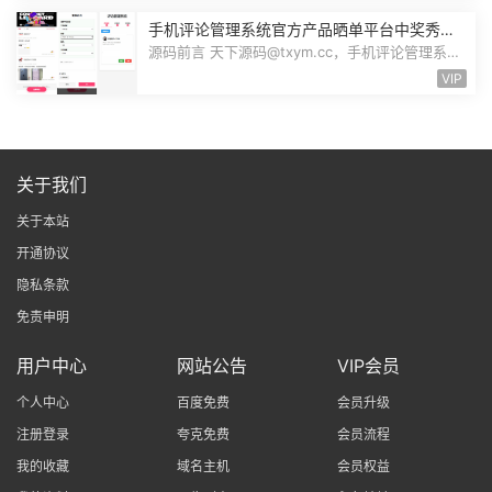
手机评论管理系统官方产品晒单平台中奖秀晒
图秀体验秀互动秀买家在线评论晒单源码
源码前言 天下源码@txym.cc，手机评论管理系统
中奖秀晒图秀源码，自带文档README....
VIP
关于我们
关于本站
开通协议
隐私条款
免责申明
用户中心
网站公告
VIP会员
个人中心
百度免费
会员升级
注册登录
夸克免费
会员流程
我的收藏
域名主机
会员权益