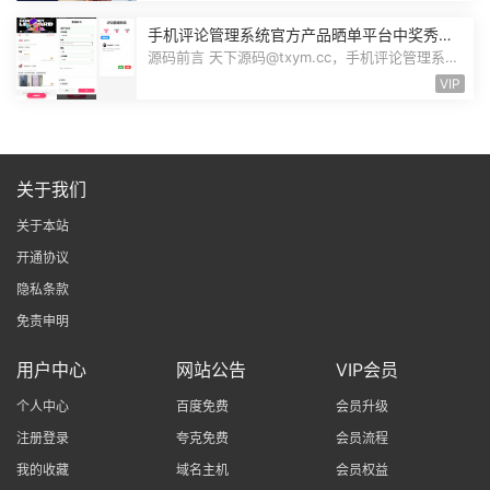
手机评论管理系统官方产品晒单平台中奖秀晒
图秀体验秀互动秀买家在线评论晒单源码
源码前言 天下源码@txym.cc，手机评论管理系统
中奖秀晒图秀源码，自带文档README....
VIP
关于我们
关于本站
开通协议
隐私条款
免责申明
用户中心
网站公告
VIP会员
个人中心
百度免费
会员升级
注册登录
夸克免费
会员流程
我的收藏
域名主机
会员权益