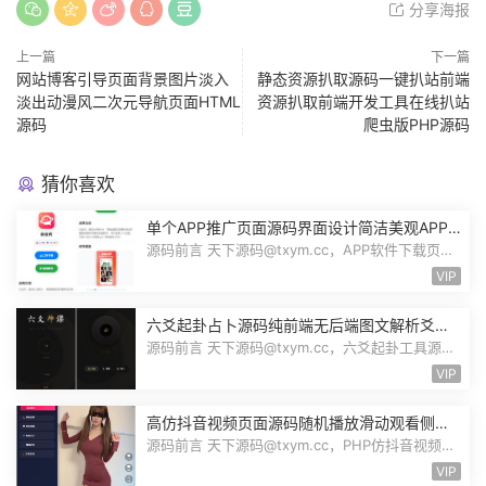
分享海报
上一篇
下一篇
网站博客引导页面背景图片淡入
静态资源扒取源码一键扒站前端
淡出动漫风二次元导航页面HTML
资源扒取前端开发工具在线扒站
源码
爬虫版PHP源码
猜你喜欢
单个APP推广页面源码界面设计简洁美观APP
应用下载页面自带后台管理PHP源码
源码前言 天下源码@txym.cc，APP软件下载页
App应用推广页面，app下载推广引流源码...
VIP
六爻起卦占卜源码纯前端无后端图文解析爻位
图解指定卦式自动排盘自适应Node源码
源码前言 天下源码@txym.cc，六爻起卦工具源
码，大小32.1K，1个压缩文件，解压以...
VIP
高仿抖音视频页面源码随机播放滑动观看侧栏
切换美女小姐姐才艺表演自适应PHP源码
源码前言 天下源码@txym.cc，PHP仿抖音视频播
放自适应页面，可二开为随机美女小姐...
VIP