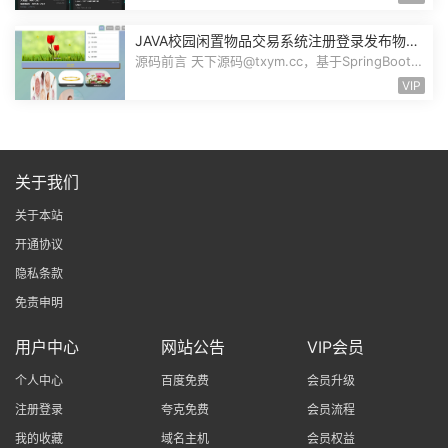
JAVA校园闲置物品交易系统注册登录发布物品
搜索物品物品交易文章资讯商家管理源码
源码前言 天下源码@txym.cc，基于SpringBoot的
校园闲置物品交易系统，大小30.6M，...
VIP
关于我们
关于本站
开通协议
隐私条款
免责申明
用户中心
网站公告
VIP会员
个人中心
百度免费
会员升级
注册登录
夸克免费
会员流程
我的收藏
域名主机
会员权益