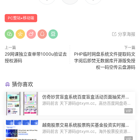
PC整站▪移动端
分享海报
上一篇
下一篇
29网课独立查单带1000u验证去
PHP临时网盘系统文件提取码文
授权源码
字阅后即焚无数据库开源版免授
权一码空传云盘源码
猜你喜欢
仿奇妙赏盲盒系统百度盲盒活动页面抽奖开盒
奖品展示概率设置无限回调源码潮玩V6
源码前言 天下源码@txym.cc，高仿百度网盘奇妙
赏盲盒源码，Uniapp前端无限回调，...
VIP
越南股票交易系统股票购买基金投资实时报价
交易信息投资组合海外股票投资PHP源码
源码前言 天下源码@txym.cc，海外股票投资源
码，越南版股票源码，大小97.4M，1个...
VIP