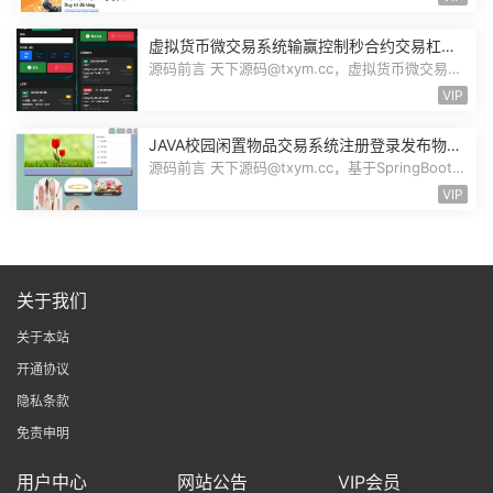
虚拟货币微交易系统输赢控制秒合约交易杠杆
交易现货交易跟单员模式纯英文版源码BitTong
源码前言 天下源码@txym.cc，虚拟货币微交易投
资理财源码，完美K线控制+代理/前端...
VIP
JAVA校园闲置物品交易系统注册登录发布物品
搜索物品物品交易文章资讯商家管理源码
源码前言 天下源码@txym.cc，基于SpringBoot的
校园闲置物品交易系统，大小30.6M，...
VIP
关于我们
关于本站
开通协议
隐私条款
免责申明
用户中心
网站公告
VIP会员