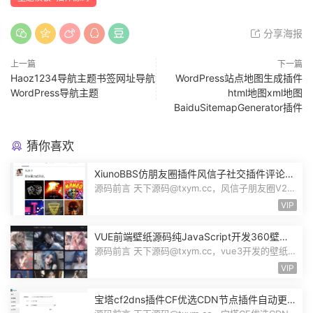
分享海报
上一篇
下一篇
Haoz1234导航主题书签网址导航
WordPress站点地图生成插件
WordPress导航主题
html地图xml地图
BaiduSitemapGenerator插件
猜你喜欢
XiunoBBS仿朋友圈插件风信子社交插件评论回
复点赞互动自适应源码修罗论坛fxz_friends
源码前言 天下源码@txym.cc，风信子朋友圈V2.0
插件xiuno论坛，大小5.31M，1个压缩...
VIP
VUE前端壁纸源码纯JavaScript开发360壁纸
接口wallpaper模板无后台源码奇风壁纸
源码前言 天下源码@txym.cc，vue3开发的壁纸网
站模板，纯JavaScript开发完整代码...
VIP
宝塔cf2dns插件CF优选CDN节点插件自动更新