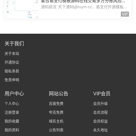
聚合易支付模板源码在线交易多方分账风控管
理资金管理结算管理FTPRO模板零云支付
源码前言 天下源码@txym.cc，易支付开源模板，
前台+用户中心+后台三合一，大小17....
VIP
关于我们
关于本站
开通协议
隐私条款
免责申明
用户中心
网站公告
VIP会员
个人中心
百度免费
会员升级
注册登录
夸克免费
会员流程
我的收藏
域名主机
会员权益
我的资料
公告列表
永久地址