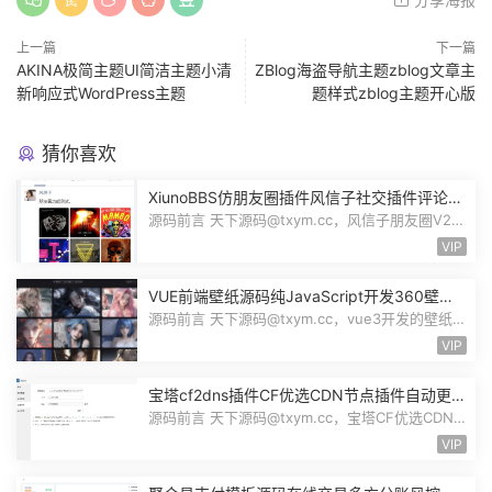
上一篇
下一篇
AKINA极简主题UI简洁主题小清
ZBlog海盗导航主题zblog文章主
新响应式WordPress主题
题样式zblog主题开心版
猜你喜欢
XiunoBBS仿朋友圈插件风信子社交插件评论回
复点赞互动自适应源码修罗论坛fxz_friends
源码前言 天下源码@txym.cc，风信子朋友圈V2.0
插件xiuno论坛，大小5.31M，1个压缩...
VIP
VUE前端壁纸源码纯JavaScript开发360壁纸
接口wallpaper模板无后台源码奇风壁纸
源码前言 天下源码@txym.cc，vue3开发的壁纸网
站模板，纯JavaScript开发完整代码...
VIP
宝塔cf2dns插件CF优选CDN节点插件自动更新
DNS解析记录CloudFlare优选IP插件源码
源码前言 天下源码@txym.cc，宝塔CF优选CDN
节点插件，CloudFlare优选IP插件v1.12...
VIP