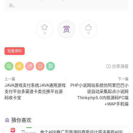
处。
赏
0
0
轻量源码
分享海报
上一篇
下一篇
JAVA游戏支付系统JAVA通用游戏
PHP小说网站系统仿阿里巴巴小
支付平台多渠道卡类兑换平台源
说自动采集起点小说网
码收卡宝
Thinkphp5.0内核源码PC端
+WAP手机端
猜你喜欢
单个APP推广页面源码界面设计简洁美观APP