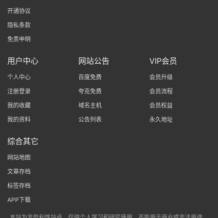
开通协议
隐私条款
免责申明
用户中心
网站公告
VIP会员
个人中心
百度免费
会员升级
注册登录
夸克免费
会员流程
我的收藏
域名主机
会员权益
我的资料
公告列表
永久地址
综合其它
网站地图
文章存档
标签存档
APP下载
本站为非盈利性站点，仅供个人学习和研究使用，不能用于商业或非法用途，