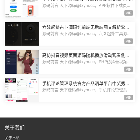
应用下载页面自带后台管理PHP源码
源码前言 天下源码@txym.cc，APP软件下载页
App应用推广页面，app下载推广引流源码...
VIP
六爻起卦占卜源码纯前端无后端图文解析爻位
图解指定卦式自动排盘自适应Node源码
源码前言 天下源码@txym.cc，六爻起卦工具源
码，大小32.1K，1个压缩文件，解压以...
VIP
高仿抖音视频页面源码随机播放滑动观看侧栏
切换美女小姐姐才艺表演自适应PHP源码
源码前言 天下源码@txym.cc，PHP仿抖音视频播
放自适应页面，可二开为随机美女小姐...
VIP
手机评论管理系统官方产品晒单平台中奖秀晒
图秀体验秀互动秀买家在线评论晒单源码
源码前言 天下源码@txym.cc，手机评论管理系统
中奖秀晒图秀源码，自带文档README....
VIP
关于我们
关于本站