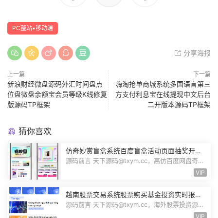
PC整站▪移动端
分享海报
上一篇
下一篇
新浪财经微盘源码外汇时间盘点
嗨淘抢单商城系统多国语言第三
位盘微盘余额宝会员等级K线修复
方支付利息宝在线提现中文后台
版源码TP框架
二开版本源码TP框架
猜你喜欢
仿奇妙赏盲盒系统百度盲盒活动页面抽奖开盒
奖品展示概率设置无限回调源码潮玩V6
源码前言 天下源码@txym.cc，高仿百度网盘奇妙
赏盲盒源码，Uniapp前端无限回调，...
VIP
越南股票交易系统股票购买基金投资实时报价
交易信息投资组合海外股票投资PHP源码
源码前言 天下源码@txym.cc，海外股票投资源
码，越南版股票源码，大小97.4M，1个...
VIP