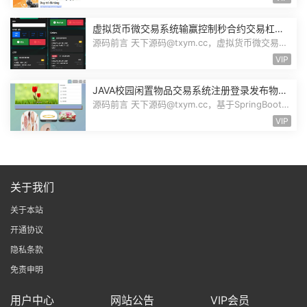
虚拟货币微交易系统输赢控制秒合约交易杠杆
交易现货交易跟单员模式纯英文版源码BitTong
源码前言 天下源码@txym.cc，虚拟货币微交易投
资理财源码，完美K线控制+代理/前端...
VIP
JAVA校园闲置物品交易系统注册登录发布物品
搜索物品物品交易文章资讯商家管理源码
源码前言 天下源码@txym.cc，基于SpringBoot的
校园闲置物品交易系统，大小30.6M，...
VIP
关于我们
关于本站
开通协议
隐私条款
免责申明
用户中心
网站公告
VIP会员