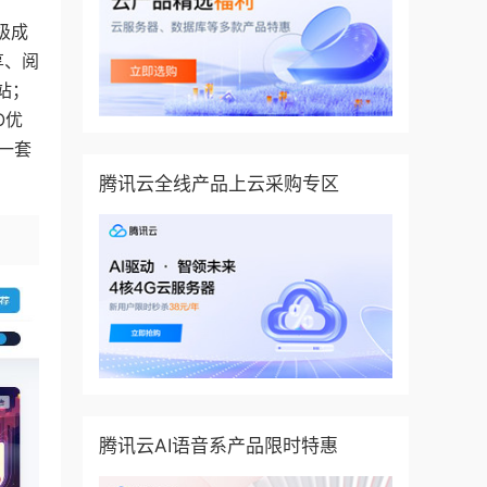
级成
享、阅
站；
O优
一套
腾讯云全线产品上云采购专区
腾讯云AI语音系产品限时特惠