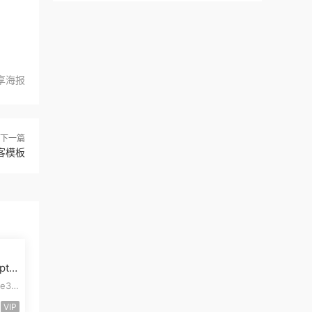
享海报
下一篇
博客模板
pt
模板
e3
pt开
VIP