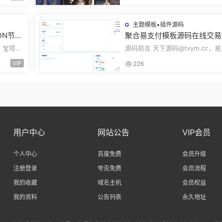
发完整代码...
主题模板▪插件源码
DN节点
聚合易支付模板源码在线交易
Clou
方分账风控管理资金管理结算
，宝塔
源码前言 天下源码@txym.cc，
理FTPRO模板零云支付
lare优
开源模板，前台+用户中心+后台
VIP
226
一，大小17....
用户中心
网站公告
VIP会员
个人中心
百度免费
会员升级
注册登录
夸克免费
会员流程
我的收藏
域名主机
会员权益
我的资料
公告列表
永久地址