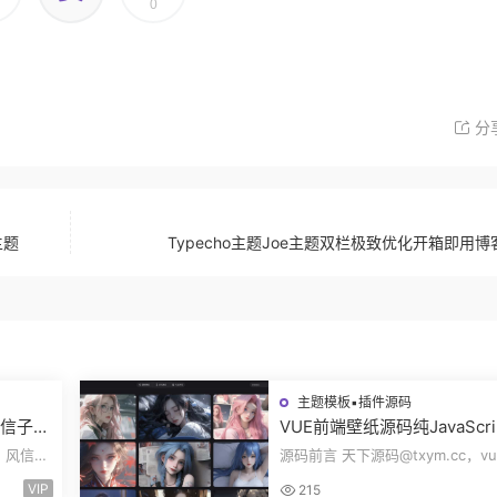
0
分
主题
Typecho主题Joe主题双栏极致优化开箱即用
主题模板▪插件源码
风信子社
VUE前端壁纸源码纯JavaScri
自适应
开发360壁纸接口wallpaper
c，风信子
源码前言 天下源码@txym.cc，vu
无后台源码奇风壁纸
大小
开发的壁纸网站模板，纯JavaScri
VIP
215