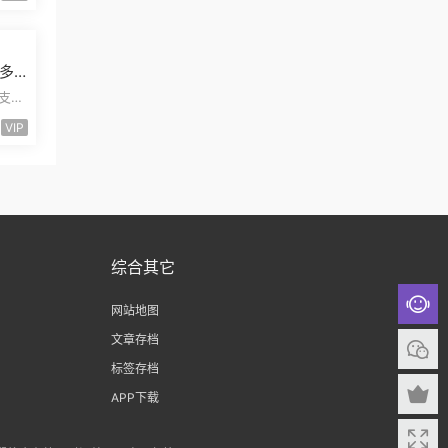
多
管
易支付
三合
VIP
综合其它
网站地图
文章存档
标签存档
APP下载