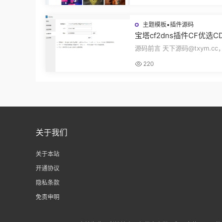
5.31M，1个压缩...
主题模板▪插件源码
宝塔cf2dns插件CF优选C
插件自动更新DNS解析记录
源码前言 天下源码@txym.cc
dFlare优选IP插件源码
CF优选CDN节点插件，CloudF
220
选IP插件v1.12...
关于我们
关于本站
开通协议
隐私条款
免责申明