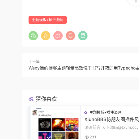
0
主题模板▪插件源码
上一篇
Waxy简约博客主题轻量高效悦于书写开箱即用Typecho
猜你喜欢
主题模板▪插件源码
XiunoBBS仿朋友圈插件
交插件评论回复点赞互动
源码前言 天下源码@txym.c
源码修罗论坛fxz_friends
朋友圈V2.0插件xiuno论坛，
231