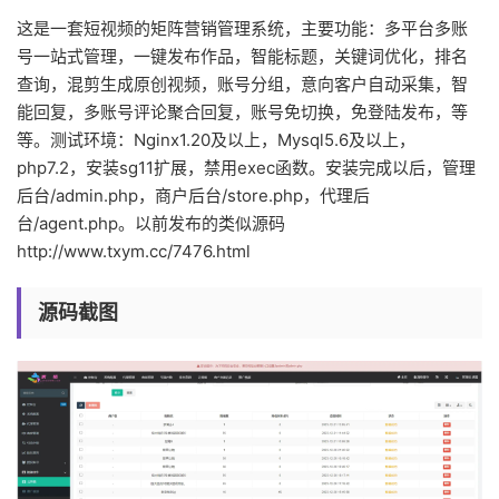
这是一套短视频的矩阵营销管理系统，主要功能：多平台多账
号一站式管理，一键发布作品，智能标题，关键词优化，排名
查询，混剪生成原创视频，账号分组，意向客户自动采集，智
能回复，多账号评论聚合回复，账号免切换，免登陆发布，等
等。测试环境：Nginx1.20及以上，Mysql5.6及以上，
php7.2，安装sg11扩展，禁用exec函数。安装完成以后，管理
后台/admin.php，商户后台/store.php，代理后
台/agent.php。以前发布的类似源码
http://www.txym.cc/7476.html
源码截图