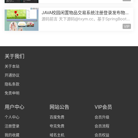
JAVA校园闲置物品交易系统注册登录发布物品
搜索物品物品交易文章资讯商家管理源码
源码前言 天下源码@txym.cc，基于SpringBoot的
校园闲置物品交易系统，大小30.6M，...
VIP
关于我们
关于本站
开通协议
隐私条款
免责申明
用户中心
网站公告
VIP会员
个人中心
百度免费
会员升级
注册登录
夸克免费
会员流程
我的收藏
域名主机
会员权益