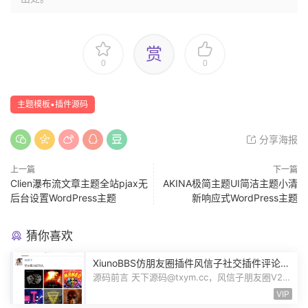
赏
0
0
主题模板▪插件源码
分享海报
上一篇
下一篇
Clien瀑布流文章主题全站pjax无
AKINA极简主题UI简洁主题小清
后台设置WordPress主题
新响应式WordPress主题
猜你喜欢
XiunoBBS仿朋友圈插件风信子社交插件评论回
复点赞互动自适应源码修罗论坛fxz_friends
源码前言 天下源码@txym.cc，风信子朋友圈V2.0
插件xiuno论坛，大小5.31M，1个压缩...
VIP