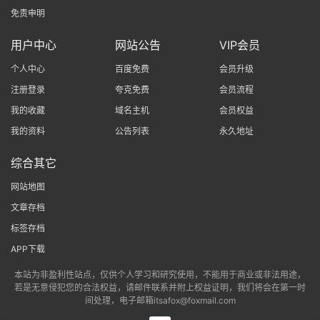
免责申明
用户中心
网站公告
VIP会员
个人中心
百度免费
会员升级
注册登录
夸克免费
会员流程
我的收藏
域名主机
会员权益
我的资料
公告列表
永久地址
综合其它
网站地图
文章存档
标签存档
APP下载
本站为非盈利性站点，仅供个人学习和研究使用，不能用于商业或非法用途，
若是无意侵犯您的合法权益，请邮件联系并附上权益证明，我们将会在第一时
间处理，电子邮箱itsafox@foxmail.com